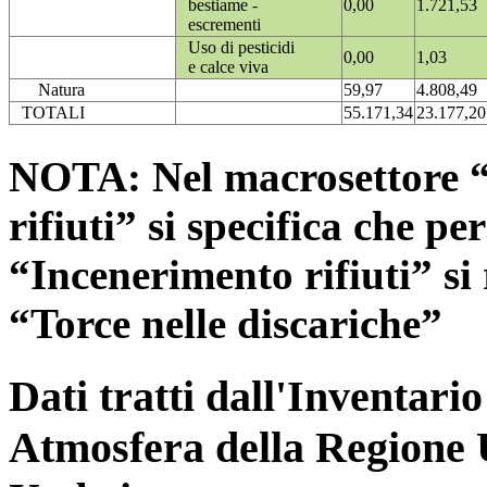
bestiame -
0,00
1.721,53
escrementi
Uso di pesticidi
0,00
1,03
e calce viva
Natura
59,97
4.808,49
TOTALI
55.171,34
23.177,20
NOTA: Nel macrosettore “
rifiuti” si specifica che pe
“Incenerimento rifiuti” si r
“Torce nelle discariche”
Dati tratti dall'Inventari
Atmosfera della Regione 