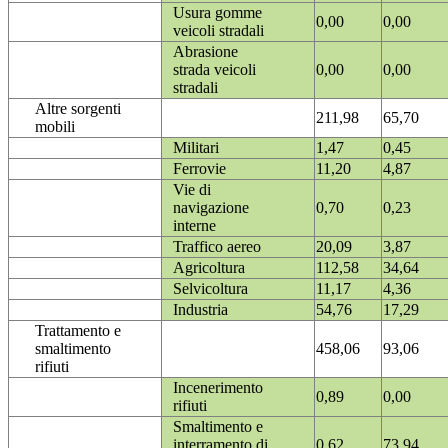
Usura gomme
0,00
0,00
veicoli stradali
Abrasione
strada veicoli
0,00
0,00
stradali
Altre sorgenti
211,98
65,70
mobili
Militari
1,47
0,45
Ferrovie
11,20
4,87
Vie di
navigazione
0,70
0,23
interne
Traffico aereo
20,09
3,87
Agricoltura
112,58
34,64
Selvicoltura
11,17
4,36
Industria
54,76
17,29
Trattamento e
smaltimento
458,06
93,06
rifiuti
Incenerimento
0,89
0,00
rifiuti
Smaltimento e
interramento di
0,62
73,94