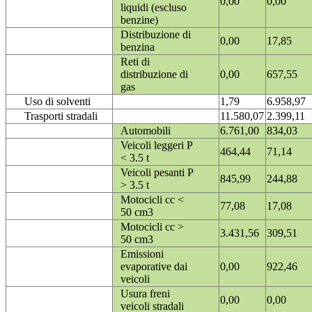
0,00
0,00
liquidi (escluso
benzine)
Distribuzione di
0,00
17,85
benzina
Reti di
distribuzione di
0,00
657,55
gas
Uso di solventi
1,79
6.958,97
Trasporti stradali
11.580,07
2.399,11
Automobili
6.761,00
834,03
Veicoli leggeri P
464,44
71,14
< 3.5 t
Veicoli pesanti P
845,99
244,88
> 3.5 t
Motocicli cc <
77,08
17,08
50 cm3
Motocicli cc >
3.431,56
309,51
50 cm3
Emissioni
evaporative dai
0,00
922,46
veicoli
Usura freni
0,00
0,00
veicoli stradali