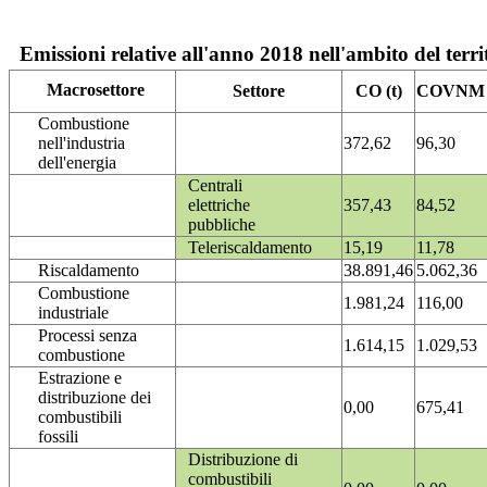
Emissioni relative all'anno 2018 nell'ambito del terri
Macrosettore
Settore
CO (t)
COVNM (
Combustione
nell'industria
372,62
96,30
dell'energia
Centrali
elettriche
357,43
84,52
pubbliche
Teleriscaldamento
15,19
11,78
Riscaldamento
38.891,46
5.062,36
Combustione
1.981,24
116,00
industriale
Processi senza
1.614,15
1.029,53
combustione
Estrazione e
distribuzione dei
0,00
675,41
combustibili
fossili
Distribuzione di
combustibili