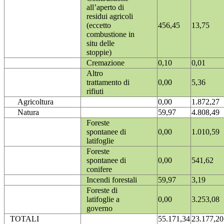
all’aperto di
residui agricoli
(eccetto
456,45
13,75
combustione in
situ delle
stoppie)
Cremazione
0,10
0,01
Altro
trattamento di
0,00
5,36
rifiuti
Agricoltura
0,00
1.872,27
Natura
59,97
4.808,49
Foreste
spontanee di
0,00
1.010,59
latifoglie
Foreste
spontanee di
0,00
541,62
conifere
Incendi forestali
59,97
3,19
Foreste di
latifoglie a
0,00
3.253,08
governo
TOTALI
55.171,34
23.177,20