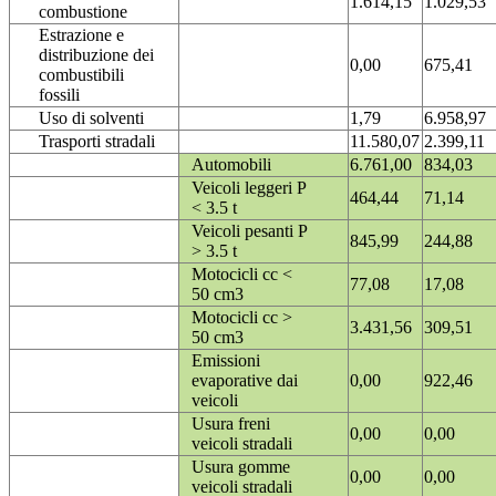
1.614,15
1.029,53
combustione
Estrazione e
distribuzione dei
0,00
675,41
combustibili
fossili
Uso di solventi
1,79
6.958,97
Trasporti stradali
11.580,07
2.399,11
Automobili
6.761,00
834,03
Veicoli leggeri P
464,44
71,14
< 3.5 t
Veicoli pesanti P
845,99
244,88
> 3.5 t
Motocicli cc <
77,08
17,08
50 cm3
Motocicli cc >
3.431,56
309,51
50 cm3
Emissioni
evaporative dai
0,00
922,46
veicoli
Usura freni
0,00
0,00
veicoli stradali
Usura gomme
0,00
0,00
veicoli stradali