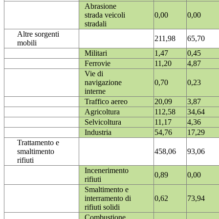
Abrasione
strada veicoli
0,00
0,00
stradali
Altre sorgenti
211,98
65,70
mobili
Militari
1,47
0,45
Ferrovie
11,20
4,87
Vie di
navigazione
0,70
0,23
interne
Traffico aereo
20,09
3,87
Agricoltura
112,58
34,64
Selvicoltura
11,17
4,36
Industria
54,76
17,29
Trattamento e
smaltimento
458,06
93,06
rifiuti
Incenerimento
0,89
0,00
rifiuti
Smaltimento e
interramento di
0,62
73,94
rifiuti solidi
Combustione