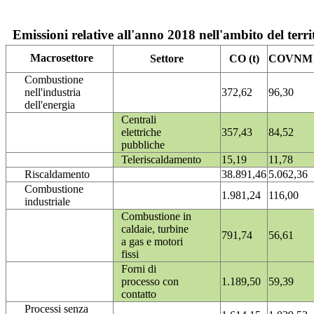
Emissioni relative all'anno 2018 nell'ambito del terri
Macrosettore
Settore
CO (t)
COVNM (
Combustione
nell'industria
372,62
96,30
dell'energia
Centrali
elettriche
357,43
84,52
pubbliche
Teleriscaldamento
15,19
11,78
Riscaldamento
38.891,46
5.062,36
Combustione
1.981,24
116,00
industriale
Combustione in
caldaie, turbine
791,74
56,61
a gas e motori
fissi
Forni di
processo con
1.189,50
59,39
contatto
Processi senza