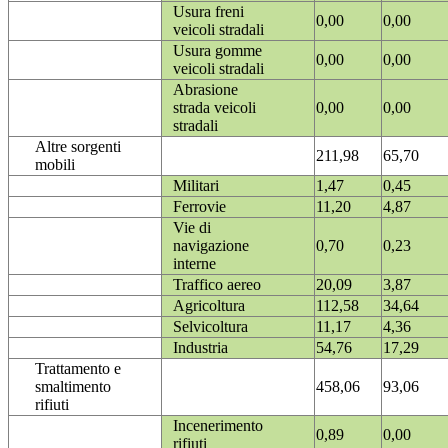
Usura freni
0,00
0,00
veicoli stradali
Usura gomme
0,00
0,00
veicoli stradali
Abrasione
strada veicoli
0,00
0,00
stradali
Altre sorgenti
211,98
65,70
mobili
Militari
1,47
0,45
Ferrovie
11,20
4,87
Vie di
navigazione
0,70
0,23
interne
Traffico aereo
20,09
3,87
Agricoltura
112,58
34,64
Selvicoltura
11,17
4,36
Industria
54,76
17,29
Trattamento e
smaltimento
458,06
93,06
rifiuti
Incenerimento
0,89
0,00
rifiuti