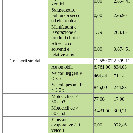
0,00
2.854,41
vernici
Sgrassaggio,
pulitura a secco
0,00
226,90
ed elettronica
Manifattura e
lavorazione di
1,79
203,15
prodotti chimici
Altro uso di
solventi e
0,00
3.674,51
relative attività
Trasporti stradali
11.580,07
2.399,11
Automobili
6.761,00
834,03
Veicoli leggeri P
464,44
71,14
< 3.5 t
Veicoli pesanti P
845,99
244,88
> 3.5 t
Motocicli cc <
77,08
17,08
50 cm3
Motocicli cc >
3.431,56
309,51
50 cm3
Emissioni
evaporative dai
0,00
922,46
veicoli