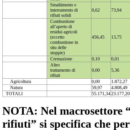
Smaltimento e
interramento di
0,62
73,94
rifiuti solidi
Combustione
all’aperto di
residui agricoli
(eccetto
456,45
13,75
combustione in
situ delle
stoppie)
Cremazione
0,10
0,01
Altro
trattamento di
0,00
5,36
rifiuti
Agricoltura
0,00
1.872,27
Natura
59,97
4.808,49
TOTALI
55.171,34
23.177,20
NOTA: Nel macrosettore “
rifiuti” si specifica che pe