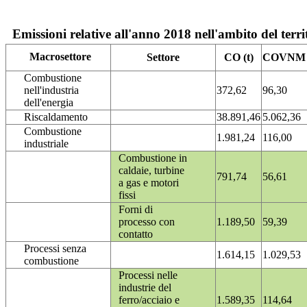
Emissioni relative all'anno 2018 nell'ambito del terri
Macrosettore
Settore
CO (t)
COVNM (
Combustione
nell'industria
372,62
96,30
dell'energia
Riscaldamento
38.891,46
5.062,36
Combustione
1.981,24
116,00
industriale
Combustione in
caldaie, turbine
791,74
56,61
a gas e motori
fissi
Forni di
processo con
1.189,50
59,39
contatto
Processi senza
1.614,15
1.029,53
combustione
Processi nelle
industrie del
ferro/acciaio e
1.589,35
114,64