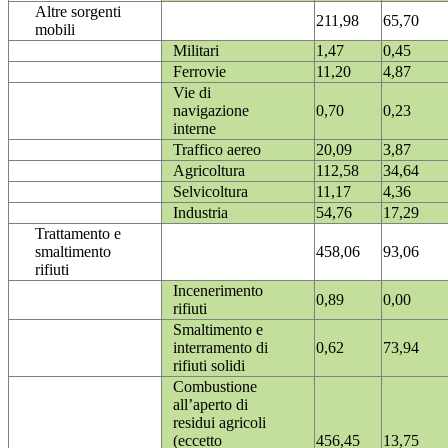
Altre sorgenti
211,98
65,70
mobili
Militari
1,47
0,45
Ferrovie
11,20
4,87
Vie di
navigazione
0,70
0,23
interne
Traffico aereo
20,09
3,87
Agricoltura
112,58
34,64
Selvicoltura
11,17
4,36
Industria
54,76
17,29
Trattamento e
smaltimento
458,06
93,06
rifiuti
Incenerimento
0,89
0,00
rifiuti
Smaltimento e
interramento di
0,62
73,94
rifiuti solidi
Combustione
all’aperto di
residui agricoli
(eccetto
456,45
13,75