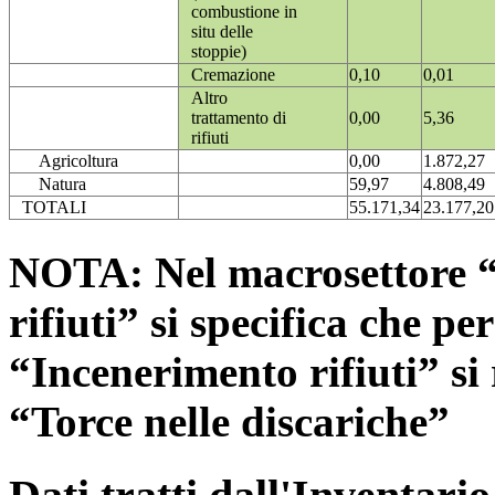
combustione in
situ delle
stoppie)
Cremazione
0,10
0,01
Altro
trattamento di
0,00
5,36
rifiuti
Agricoltura
0,00
1.872,27
Natura
59,97
4.808,49
TOTALI
55.171,34
23.177,20
NOTA: Nel macrosettore “
rifiuti” si specifica che pe
“Incenerimento rifiuti” si r
“Torce nelle discariche”