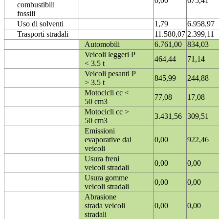
0,00
675,41
combustibili
fossili
Uso di solventi
1,79
6.958,97
Trasporti stradali
11.580,07
2.399,11
Automobili
6.761,00
834,03
Veicoli leggeri P
464,44
71,14
< 3.5 t
Veicoli pesanti P
845,99
244,88
> 3.5 t
Motocicli cc <
77,08
17,08
50 cm3
Motocicli cc >
3.431,56
309,51
50 cm3
Emissioni
evaporative dai
0,00
922,46
veicoli
Usura freni
0,00
0,00
veicoli stradali
Usura gomme
0,00
0,00
veicoli stradali
Abrasione
strada veicoli
0,00
0,00
stradali