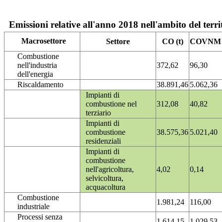
Emissioni relative all'anno 2018 nell'ambito del terri
Macrosettore
Settore
CO (t)
COVNM (
Combustione
nell'industria
372,62
96,30
dell'energia
Riscaldamento
38.891,46
5.062,36
Impianti di
combustione nel
312,08
40,82
terziario
Impianti di
combustione
38.575,36
5.021,40
residenziali
Impianti di
combustione
nell'agricoltura,
4,02
0,14
selvicoltura,
acquacoltura
Combustione
1.981,24
116,00
industriale
Processi senza
1.614,15
1.029,53