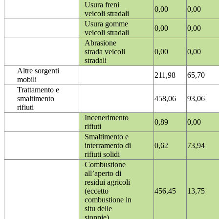
Usura freni
0,00
0,00
veicoli stradali
Usura gomme
0,00
0,00
veicoli stradali
Abrasione
strada veicoli
0,00
0,00
stradali
Altre sorgenti
211,98
65,70
mobili
Trattamento e
smaltimento
458,06
93,06
rifiuti
Incenerimento
0,89
0,00
rifiuti
Smaltimento e
interramento di
0,62
73,94
rifiuti solidi
Combustione
all’aperto di
residui agricoli
(eccetto
456,45
13,75
combustione in
situ delle
stoppie)