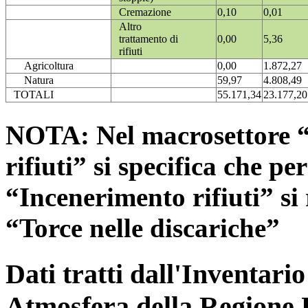
Cremazione
0,10
0,01
Altro
trattamento di
0,00
5,36
rifiuti
Agricoltura
0,00
1.872,27
Natura
59,97
4.808,49
TOTALI
55.171,34
23.177,20
NOTA: Nel macrosettore “
rifiuti” si specifica che pe
“Incenerimento rifiuti” si r
“Torce nelle discariche”
Dati tratti dall'Inventari
Atmosfera della Regione 