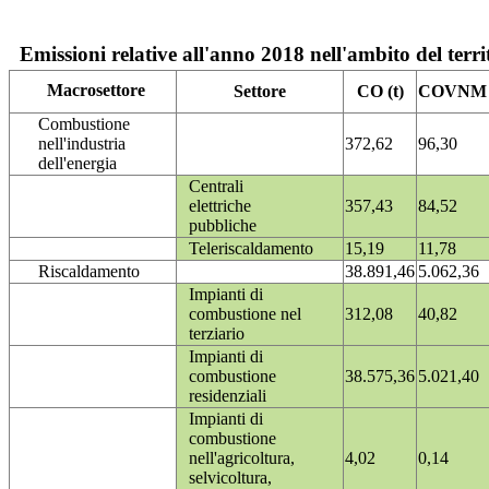
Emissioni relative all'anno 2018 nell'ambito del terri
Macrosettore
Settore
CO (t)
COVNM (
Combustione
nell'industria
372,62
96,30
dell'energia
Centrali
elettriche
357,43
84,52
pubbliche
Teleriscaldamento
15,19
11,78
Riscaldamento
38.891,46
5.062,36
Impianti di
combustione nel
312,08
40,82
terziario
Impianti di
combustione
38.575,36
5.021,40
residenziali
Impianti di
combustione
nell'agricoltura,
4,02
0,14
selvicoltura,