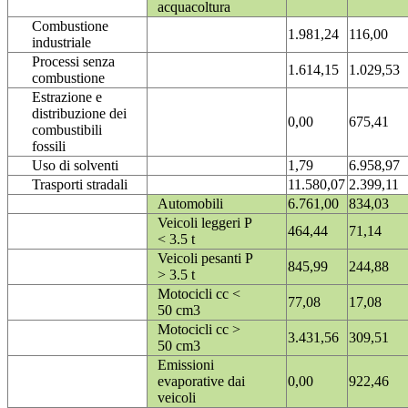
acquacoltura
Combustione
1.981,24
116,00
industriale
Processi senza
1.614,15
1.029,53
combustione
Estrazione e
distribuzione dei
0,00
675,41
combustibili
fossili
Uso di solventi
1,79
6.958,97
Trasporti stradali
11.580,07
2.399,11
Automobili
6.761,00
834,03
Veicoli leggeri P
464,44
71,14
< 3.5 t
Veicoli pesanti P
845,99
244,88
> 3.5 t
Motocicli cc <
77,08
17,08
50 cm3
Motocicli cc >
3.431,56
309,51
50 cm3
Emissioni
evaporative dai
0,00
922,46
veicoli