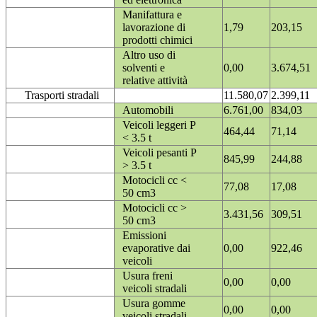
Manifattura e
lavorazione di
1,79
203,15
prodotti chimici
Altro uso di
solventi e
0,00
3.674,51
relative attività
Trasporti stradali
11.580,07
2.399,11
Automobili
6.761,00
834,03
Veicoli leggeri P
464,44
71,14
< 3.5 t
Veicoli pesanti P
845,99
244,88
> 3.5 t
Motocicli cc <
77,08
17,08
50 cm3
Motocicli cc >
3.431,56
309,51
50 cm3
Emissioni
evaporative dai
0,00
922,46
veicoli
Usura freni
0,00
0,00
veicoli stradali
Usura gomme
0,00
0,00
veicoli stradali