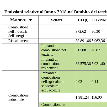
Emissioni relative all'anno 2018 nell'ambito del terri
Macrosettore
Settore
CO (t)
COVNM (
Combustione
nell'industria
372,62
96,30
dell'energia
Riscaldamento
38.891,46
5.062,36
Impianti di
combustione nel
312,08
40,82
terziario
Impianti di
combustione
38.575,36
5.021,40
residenziali
Impianti di
combustione
nell'agricoltura,
4,02
0,14
selvicoltura,
acquacoltura
Combustione
1.981,24
116,00
industriale
Combustione in