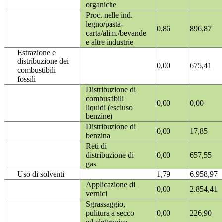
organiche
Proc. nelle ind.
legno/pasta-
0,86
896,87
carta/alim./bevande
e altre industrie
Estrazione e
distribuzione dei
0,00
675,41
combustibili
fossili
Distribuzione di
combustibili
0,00
0,00
liquidi (escluso
benzine)
Distribuzione di
0,00
17,85
benzina
Reti di
distribuzione di
0,00
657,55
gas
Uso di solventi
1,79
6.958,97
Applicazione di
0,00
2.854,41
vernici
Sgrassaggio,
pulitura a secco
0,00
226,90
ed elettronica