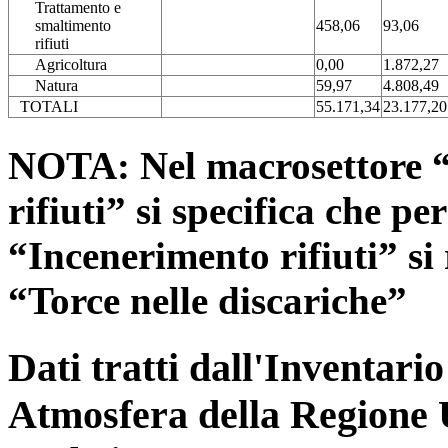
Trattamento e
smaltimento
458,06
93,06
rifiuti
Agricoltura
0,00
1.872,27
Natura
59,97
4.808,49
TOTALI
55.171,34
23.177,20
NOTA: Nel macrosettore “
rifiuti” si specifica che pe
“Incenerimento rifiuti” si r
“Torce nelle discariche”
Dati tratti dall'Inventari
Atmosfera della Regione 