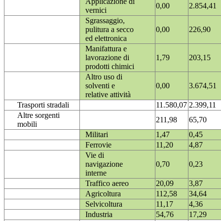
Applicazione di
0,00
2.854,41
vernici
Sgrassaggio,
pulitura a secco
0,00
226,90
ed elettronica
Manifattura e
lavorazione di
1,79
203,15
prodotti chimici
Altro uso di
solventi e
0,00
3.674,51
relative attività
Trasporti stradali
11.580,07
2.399,11
Altre sorgenti
211,98
65,70
mobili
Militari
1,47
0,45
Ferrovie
11,20
4,87
Vie di
navigazione
0,70
0,23
interne
Traffico aereo
20,09
3,87
Agricoltura
112,58
34,64
Selvicoltura
11,17
4,36
Industria
54,76
17,29