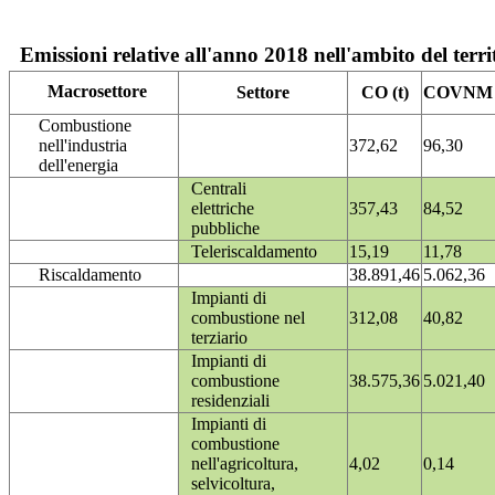
Emissioni relative all'anno 2018 nell'ambito del terri
Macrosettore
Settore
CO (t)
COVNM (
Combustione
nell'industria
372,62
96,30
dell'energia
Centrali
elettriche
357,43
84,52
pubbliche
Teleriscaldamento
15,19
11,78
Riscaldamento
38.891,46
5.062,36
Impianti di
combustione nel
312,08
40,82
terziario
Impianti di
combustione
38.575,36
5.021,40
residenziali
Impianti di
combustione
nell'agricoltura,
4,02
0,14
selvicoltura,