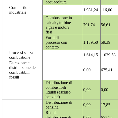
acquacoltura
Combustione
1.981,24
116,00
industriale
Combustione in
caldaie, turbine
791,74
56,61
a gas e motori
fissi
Forni di
processo con
1.189,50
59,39
contatto
Processi senza
1.614,15
1.029,53
combustione
Estrazione e
distribuzione dei
0,00
675,41
combustibili
fossili
Distribuzione di
combustibili
0,00
0,00
liquidi (escluso
benzine)
Distribuzione di
0,00
17,85
benzina
Reti di
distribuzione di
0,00
657,55