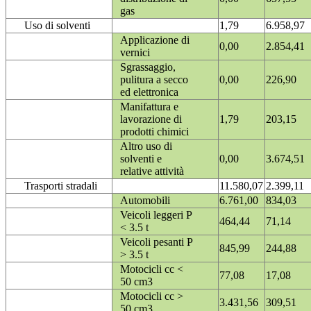
gas
Uso di solventi
1,79
6.958,97
Applicazione di
0,00
2.854,41
vernici
Sgrassaggio,
pulitura a secco
0,00
226,90
ed elettronica
Manifattura e
lavorazione di
1,79
203,15
prodotti chimici
Altro uso di
solventi e
0,00
3.674,51
relative attività
Trasporti stradali
11.580,07
2.399,11
Automobili
6.761,00
834,03
Veicoli leggeri P
464,44
71,14
< 3.5 t
Veicoli pesanti P
845,99
244,88
> 3.5 t
Motocicli cc <
77,08
17,08
50 cm3
Motocicli cc >
3.431,56
309,51
50 cm3