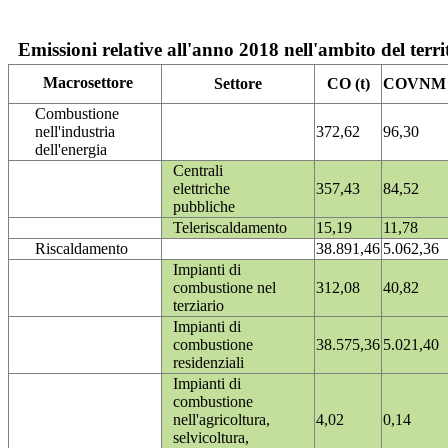
Emissioni relative all'anno 2018 nell'ambito del terri
Macrosettore
Settore
CO (t)
COVNM (
Combustione
nell'industria
372,62
96,30
dell'energia
Centrali
elettriche
357,43
84,52
pubbliche
Teleriscaldamento
15,19
11,78
Riscaldamento
38.891,46
5.062,36
Impianti di
combustione nel
312,08
40,82
terziario
Impianti di
combustione
38.575,36
5.021,40
residenziali
Impianti di
combustione
nell'agricoltura,
4,02
0,14
selvicoltura,