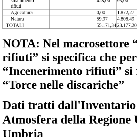
smaltimento
458,06
93,06
rifiuti
Agricoltura
0,00
1.872,27
Natura
59,97
4.808,49
TOTALI
55.171,34
23.177,20
NOTA: Nel macrosettore “
rifiuti” si specifica che pe
“Incenerimento rifiuti” si r
“Torce nelle discariche”
Dati tratti dall'Inventari
Atmosfera della Regione 
Umbria