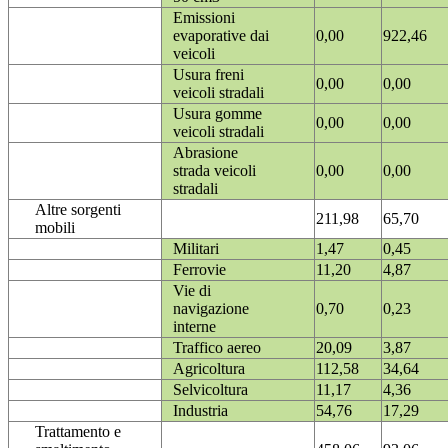
Emissioni
evaporative dai
0,00
922,46
veicoli
Usura freni
0,00
0,00
veicoli stradali
Usura gomme
0,00
0,00
veicoli stradali
Abrasione
strada veicoli
0,00
0,00
stradali
Altre sorgenti
211,98
65,70
mobili
Militari
1,47
0,45
Ferrovie
11,20
4,87
Vie di
navigazione
0,70
0,23
interne
Traffico aereo
20,09
3,87
Agricoltura
112,58
34,64
Selvicoltura
11,17
4,36
Industria
54,76
17,29
Trattamento e