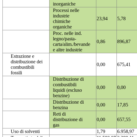
inorganiche
Processi nelle
industrie
23,94
5,78
chimiche
organiche
Proc. nelle ind.
legno/pasta-
0,86
896,87
carta/alim./bevande
e altre industrie
Estrazione e
distribuzione dei
0,00
675,41
combustibili
fossili
Distribuzione di
combustibili
0,00
0,00
liquidi (escluso
benzine)
Distribuzione di
0,00
17,85
benzina
Reti di
distribuzione di
0,00
657,55
gas
Uso di solventi
1,79
6.958,97