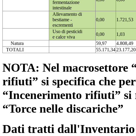
fermentazione
intestinale
Allevamento di
bestiame -
0,00
1.721,53
escrementi
Uso di pesticidi
0,00
1,03
e calce viva
Natura
59,97
4.808,49
TOTALI
55.171,34
23.177,20
NOTA: Nel macrosettore “
rifiuti” si specifica che pe
“Incenerimento rifiuti” si r
“Torce nelle discariche”
Dati tratti dall'Inventari