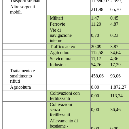
Trasporti stradali
11.580,07
2.399,11
Altre sorgenti
211,98
65,70
mobili
Militari
1,47
0,45
Ferrovie
11,20
4,87
Vie di
navigazione
0,70
0,23
interne
Traffico aereo
20,09
3,87
Agricoltura
112,58
34,64
Selvicoltura
11,17
4,36
Industria
54,76
17,29
Trattamento e
smaltimento
458,06
93,06
rifiuti
Agricoltura
0,00
1.872,27
Coltivazioni con
0,00
113,24
fertilizzanti
Coltivazioni
senza
0,00
36,46
fertilizzanti
Allevamento di
bestiame -
0,00
0,00