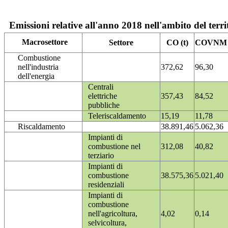
Emissioni relative all'anno 2018 nell'ambito del terri
Macrosettore
Settore
CO (t)
COVNM (
Combustione
nell'industria
372,62
96,30
dell'energia
Centrali
elettriche
357,43
84,52
pubbliche
Teleriscaldamento
15,19
11,78
Riscaldamento
38.891,46
5.062,36
Impianti di
combustione nel
312,08
40,82
terziario
Impianti di
combustione
38.575,36
5.021,40
residenziali
Impianti di
combustione
nell'agricoltura,
4,02
0,14
selvicoltura,