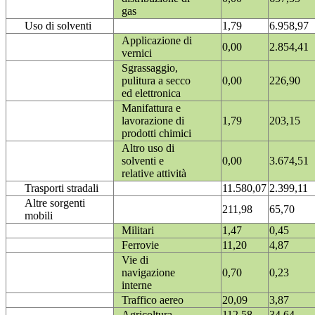
gas
Uso di solventi
1,79
6.958,97
Applicazione di
0,00
2.854,41
vernici
Sgrassaggio,
pulitura a secco
0,00
226,90
ed elettronica
Manifattura e
lavorazione di
1,79
203,15
prodotti chimici
Altro uso di
solventi e
0,00
3.674,51
relative attività
Trasporti stradali
11.580,07
2.399,11
Altre sorgenti
211,98
65,70
mobili
Militari
1,47
0,45
Ferrovie
11,20
4,87
Vie di
navigazione
0,70
0,23
interne
Traffico aereo
20,09
3,87
Agricoltura
112,58
34,64