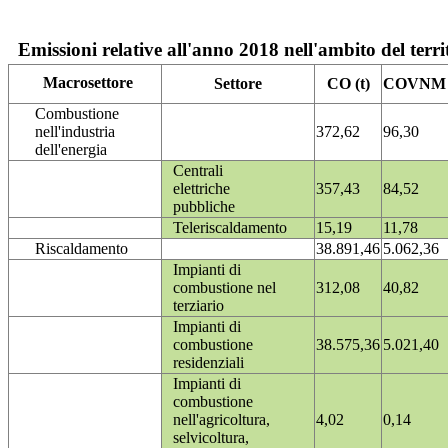
Emissioni relative all'anno 2018 nell'ambito del terri
Macrosettore
Settore
CO (t)
COVNM (
Combustione
nell'industria
372,62
96,30
dell'energia
Centrali
elettriche
357,43
84,52
pubbliche
Teleriscaldamento
15,19
11,78
Riscaldamento
38.891,46
5.062,36
Impianti di
combustione nel
312,08
40,82
terziario
Impianti di
combustione
38.575,36
5.021,40
residenziali
Impianti di
combustione
nell'agricoltura,
4,02
0,14
selvicoltura,