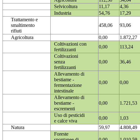
Selvicoltura
11,17
4,36
Industria
54,76
17,29
Trattamento e
smaltimento
458,06
93,06
rifiuti
Agricoltura
0,00
1.872,27
Coltivazioni con
0,00
113,24
fertilizzanti
Coltivazioni
senza
0,00
36,46
fertilizzanti
Allevamento di
bestiame -
0,00
0,00
fermentazione
intestinale
Allevamento di
bestiame -
0,00
1.721,53
escrementi
Uso di pesticidi
0,00
1,03
e calce viva
Natura
59,97
4.808,49
Foreste
spontanee di
0,00
1.010,59