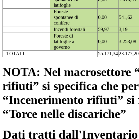
latifoglie
Foreste
spontanee di
0,00
541,62
conifere
Incendi forestali
59,97
3,19
Foreste di
latifoglie a
0,00
3.253,08
governo
TOTALI
55.171,34
23.177,20
NOTA: Nel macrosettore “
rifiuti” si specifica che pe
“Incenerimento rifiuti” si r
“Torce nelle discariche”
Dati tratti dall'Inventari