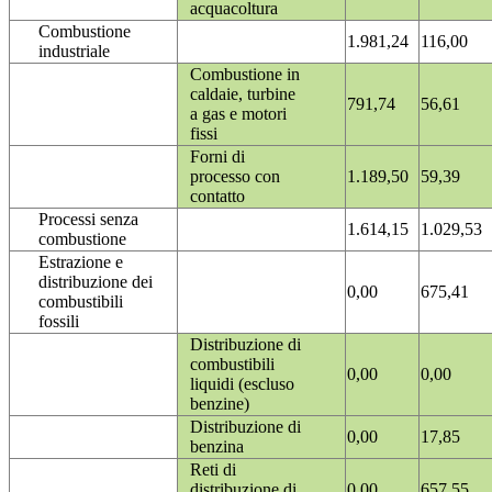
acquacoltura
Combustione
1.981,24
116,00
industriale
Combustione in
caldaie, turbine
791,74
56,61
a gas e motori
fissi
Forni di
processo con
1.189,50
59,39
contatto
Processi senza
1.614,15
1.029,53
combustione
Estrazione e
distribuzione dei
0,00
675,41
combustibili
fossili
Distribuzione di
combustibili
0,00
0,00
liquidi (escluso
benzine)
Distribuzione di
0,00
17,85
benzina
Reti di
distribuzione di
0,00
657,55