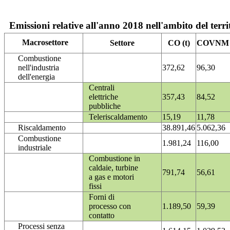
Emissioni relative all'anno 2018 nell'ambito del terri
Macrosettore
Settore
CO (t)
COVNM (
Combustione
nell'industria
372,62
96,30
dell'energia
Centrali
elettriche
357,43
84,52
pubbliche
Teleriscaldamento
15,19
11,78
Riscaldamento
38.891,46
5.062,36
Combustione
1.981,24
116,00
industriale
Combustione in
caldaie, turbine
791,74
56,61
a gas e motori
fissi
Forni di
processo con
1.189,50
59,39
contatto
Processi senza