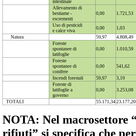
intestinale
Allevamento di
bestiame -
0,00
1.721,53
escrementi
Uso di pesticidi
0,00
1,03
e calce viva
Natura
59,97
4.808,49
Foreste
spontanee di
0,00
1.010,59
latifoglie
Foreste
spontanee di
0,00
541,62
conifere
Incendi forestali
59,97
3,19
Foreste di
latifoglie a
0,00
3.253,08
governo
TOTALI
55.171,34
23.177,20
NOTA: Nel macrosettore “
rifiuti” si specifica che pe