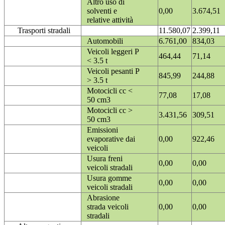
Altro uso di
solventi e
0,00
3.674,51
relative attività
Trasporti stradali
11.580,07
2.399,11
Automobili
6.761,00
834,03
Veicoli leggeri P
464,44
71,14
< 3.5 t
Veicoli pesanti P
845,99
244,88
> 3.5 t
Motocicli cc <
77,08
17,08
50 cm3
Motocicli cc >
3.431,56
309,51
50 cm3
Emissioni
evaporative dai
0,00
922,46
veicoli
Usura freni
0,00
0,00
veicoli stradali
Usura gomme
0,00
0,00
veicoli stradali
Abrasione
strada veicoli
0,00
0,00
stradali