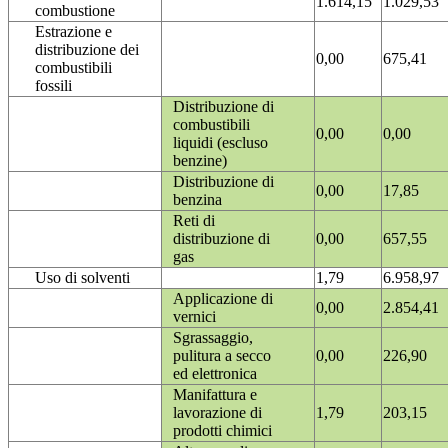
1.614,15
1.029,53
combustione
Estrazione e
distribuzione dei
0,00
675,41
combustibili
fossili
Distribuzione di
combustibili
0,00
0,00
liquidi (escluso
benzine)
Distribuzione di
0,00
17,85
benzina
Reti di
distribuzione di
0,00
657,55
gas
Uso di solventi
1,79
6.958,97
Applicazione di
0,00
2.854,41
vernici
Sgrassaggio,
pulitura a secco
0,00
226,90
ed elettronica
Manifattura e
lavorazione di
1,79
203,15
prodotti chimici