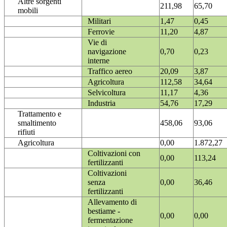
Altre sorgenti
211,98
65,70
mobili
Militari
1,47
0,45
Ferrovie
11,20
4,87
Vie di
navigazione
0,70
0,23
interne
Traffico aereo
20,09
3,87
Agricoltura
112,58
34,64
Selvicoltura
11,17
4,36
Industria
54,76
17,29
Trattamento e
smaltimento
458,06
93,06
rifiuti
Agricoltura
0,00
1.872,27
Coltivazioni con
0,00
113,24
fertilizzanti
Coltivazioni
senza
0,00
36,46
fertilizzanti
Allevamento di
bestiame -
0,00
0,00
fermentazione