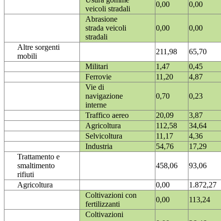
0,00
0,00
veicoli stradali
Abrasione
strada veicoli
0,00
0,00
stradali
Altre sorgenti
211,98
65,70
mobili
Militari
1,47
0,45
Ferrovie
11,20
4,87
Vie di
navigazione
0,70
0,23
interne
Traffico aereo
20,09
3,87
Agricoltura
112,58
34,64
Selvicoltura
11,17
4,36
Industria
54,76
17,29
Trattamento e
smaltimento
458,06
93,06
rifiuti
Agricoltura
0,00
1.872,27
Coltivazioni con
0,00
113,24
fertilizzanti
Coltivazioni