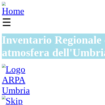
☰
Inventario Regionale 
atmosfera dell'Umbri