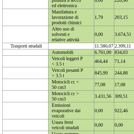
pulitura a secco
0,00
226,90
ed elettronica
Manifattura e
lavorazione di
1,79
203,15
prodotti chimici
Altro uso di
solventi e
0,00
3.674,51
relative attività
Trasporti stradali
11.580,07
2.399,11
Automobili
6.761,00
834,03
Veicoli leggeri P
464,44
71,14
< 3.5 t
Veicoli pesanti P
845,99
244,88
> 3.5 t
Motocicli cc <
77,08
17,08
50 cm3
Motocicli cc >
3.431,56
309,51
50 cm3
Emissioni
evaporative dai
0,00
922,46
veicoli
Usura freni
0,00
0,00
veicoli stradali
Usura gomme