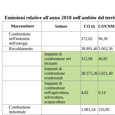
Emissioni relative all'anno 2018 nell'ambito del terri
Macrosettore
Settore
CO (t)
COVNM (
Combustione
nell'industria
372,62
96,30
dell'energia
Riscaldamento
38.891,46
5.062,36
Impianti di
combustione nel
312,08
40,82
terziario
Impianti di
combustione
38.575,36
5.021,40
residenziali
Impianti di
combustione
nell'agricoltura,
4,02
0,14
selvicoltura,
acquacoltura
Combustione
1.981,24
116,00
industriale