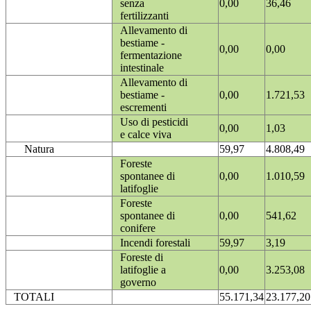
senza
0,00
36,46
fertilizzanti
Allevamento di
bestiame -
0,00
0,00
fermentazione
intestinale
Allevamento di
bestiame -
0,00
1.721,53
escrementi
Uso di pesticidi
0,00
1,03
e calce viva
Natura
59,97
4.808,49
Foreste
spontanee di
0,00
1.010,59
latifoglie
Foreste
spontanee di
0,00
541,62
conifere
Incendi forestali
59,97
3,19
Foreste di
latifoglie a
0,00
3.253,08
governo
TOTALI
55.171,34
23.177,20