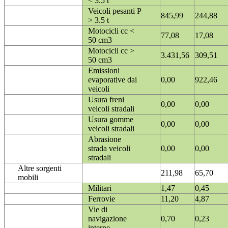
< 3.5 t
Veicoli pesanti P
845,99
244,88
> 3.5 t
Motocicli cc <
77,08
17,08
50 cm3
Motocicli cc >
3.431,56
309,51
50 cm3
Emissioni
evaporative dai
0,00
922,46
veicoli
Usura freni
0,00
0,00
veicoli stradali
Usura gomme
0,00
0,00
veicoli stradali
Abrasione
strada veicoli
0,00
0,00
stradali
Altre sorgenti
211,98
65,70
mobili
Militari
1,47
0,45
Ferrovie
11,20
4,87
Vie di
navigazione
0,70
0,23
interne