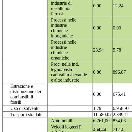
industrie di
0,00
12,24
metalli non
ferrosi
Processi nelle
industrie
0,00
0,00
chimiche
inorganiche
Processi nelle
industrie
23,94
5,78
chimiche
organiche
Proc. nelle ind.
legno/pasta-
0,86
896,87
carta/alim./bevande
e altre industrie
Estrazione e
distribuzione dei
0,00
675,41
combustibili
fossili
Uso di solventi
1,79
6.958,97
Trasporti stradali
11.580,07
2.399,11
Automobili
6.761,00
834,03
Veicoli leggeri P
464,44
71,14