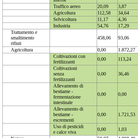
Traffico aereo
20,09
3,87
Agricoltura
112,58
34,64
Selvicoltura
11,17
4,36
Industria
54,76
17,29
Trattamento e
smaltimento
458,06
93,06
rifiuti
Agricoltura
0,00
1.872,27
Coltivazioni con
0,00
113,24
fertilizzanti
Coltivazioni
senza
0,00
36,46
fertilizzanti
Allevamento di
bestiame -
0,00
0,00
fermentazione
intestinale
Allevamento di
bestiame -
0,00
1.721,53
escrementi
Uso di pesticidi
0,00
1,03
e calce viva