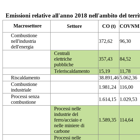
Emissioni relative all'anno 2018 nell'ambito del terri
Macrosettore
Settore
CO (t)
COVNM (
Combustione
nell'industria
372,62
96,30
dell'energia
Centrali
elettriche
357,43
84,52
pubbliche
Teleriscaldamento
15,19
11,78
Riscaldamento
38.891,46
5.062,36
Combustione
1.981,24
116,00
industriale
Processi senza
1.614,15
1.029,53
combustione
Processi nelle
industrie del
ferro/acciaio e
1.589,35
114,64
nelle miniere di
carbone
Processi nelle