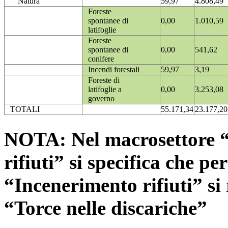
Natura
59,97
4.808,49
Foreste
spontanee di
0,00
1.010,59
latifoglie
Foreste
spontanee di
0,00
541,62
conifere
Incendi forestali
59,97
3,19
Foreste di
latifoglie a
0,00
3.253,08
governo
TOTALI
55.171,34
23.177,20
NOTA: Nel macrosettore “
rifiuti” si specifica che pe
“Incenerimento rifiuti” si r
“Torce nelle discariche”