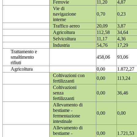
Ferrovie
11,20
4,87
Vie di
navigazione
0,70
0,23
interne
Traffico aereo
20,09
3,87
Agricoltura
112,58
34,64
Selvicoltura
11,17
4,36
Industria
54,76
17,29
Trattamento e
smaltimento
458,06
93,06
rifiuti
Agricoltura
0,00
1.872,27
Coltivazioni con
0,00
113,24
fertilizzanti
Coltivazioni
senza
0,00
36,46
fertilizzanti
Allevamento di
bestiame -
0,00
0,00
fermentazione
intestinale
Allevamento di
bestiame -
0,00
1.721,53