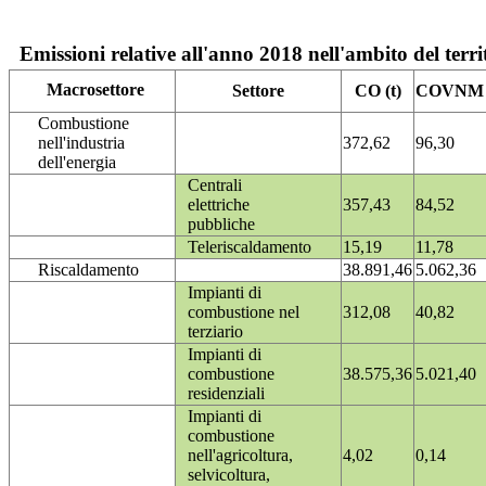
Emissioni relative all'anno 2018 nell'ambito del terri
Macrosettore
Settore
CO (t)
COVNM (
Combustione
nell'industria
372,62
96,30
dell'energia
Centrali
elettriche
357,43
84,52
pubbliche
Teleriscaldamento
15,19
11,78
Riscaldamento
38.891,46
5.062,36
Impianti di
combustione nel
312,08
40,82
terziario
Impianti di
combustione
38.575,36
5.021,40
residenziali
Impianti di
combustione
nell'agricoltura,
4,02
0,14
selvicoltura,