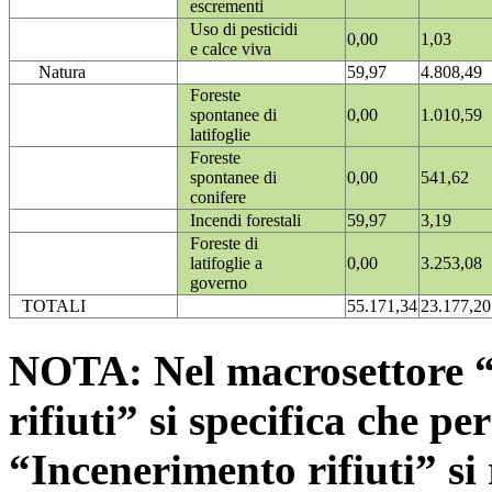
escrementi
Uso di pesticidi
0,00
1,03
e calce viva
Natura
59,97
4.808,49
Foreste
spontanee di
0,00
1.010,59
latifoglie
Foreste
spontanee di
0,00
541,62
conifere
Incendi forestali
59,97
3,19
Foreste di
latifoglie a
0,00
3.253,08
governo
TOTALI
55.171,34
23.177,20
NOTA: Nel macrosettore “
rifiuti” si specifica che pe
“Incenerimento rifiuti” si r