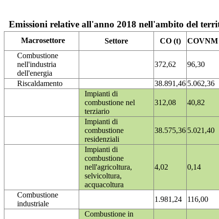
Emissioni relative all'anno 2018 nell'ambito del terri
Macrosettore
Settore
CO (t)
COVNM (
Combustione
nell'industria
372,62
96,30
dell'energia
Riscaldamento
38.891,46
5.062,36
Impianti di
combustione nel
312,08
40,82
terziario
Impianti di
combustione
38.575,36
5.021,40
residenziali
Impianti di
combustione
nell'agricoltura,
4,02
0,14
selvicoltura,
acquacoltura
Combustione
1.981,24
116,00
industriale
Combustione in