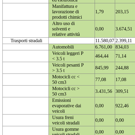
Manifattura e
lavorazione di
1,79
203,15
prodotti chimici
Altro uso di
solventi e
0,00
3.674,51
relative attività
Trasporti stradali
11.580,07
2.399,11
Automobili
6.761,00
834,03
Veicoli leggeri P
464,44
71,14
< 3.5 t
Veicoli pesanti P
845,99
244,88
> 3.5 t
Motocicli cc <
77,08
17,08
50 cm3
Motocicli cc >
3.431,56
309,51
50 cm3
Emissioni
evaporative dai
0,00
922,46
veicoli
Usura freni
0,00
0,00
veicoli stradali
Usura gomme
0,00
0,00
veicoli stradali