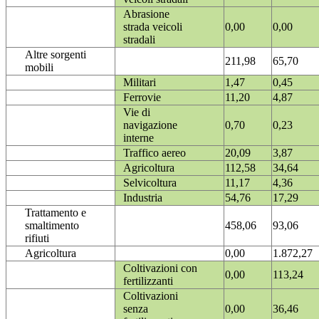
Abrasione
strada veicoli
0,00
0,00
stradali
Altre sorgenti
211,98
65,70
mobili
Militari
1,47
0,45
Ferrovie
11,20
4,87
Vie di
navigazione
0,70
0,23
interne
Traffico aereo
20,09
3,87
Agricoltura
112,58
34,64
Selvicoltura
11,17
4,36
Industria
54,76
17,29
Trattamento e
smaltimento
458,06
93,06
rifiuti
Agricoltura
0,00
1.872,27
Coltivazioni con
0,00
113,24
fertilizzanti
Coltivazioni
senza
0,00
36,46