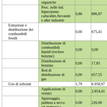
organiche
Proc. nelle ind.
legno/pasta-
0,86
896,87
carta/alim./bevande
e altre industrie
Estrazione e
distribuzione dei
0,00
675,41
combustibili
fossili
Distribuzione di
combustibili
0,00
0,00
liquidi (escluso
benzine)
Distribuzione di
0,00
17,85
benzina
Reti di
distribuzione di
0,00
657,55
gas
Uso di solventi
1,79
6.958,97
Applicazione di
0,00
2.854,41
vernici
Sgrassaggio,
pulitura a secco
0,00
226,90
ed elettronica