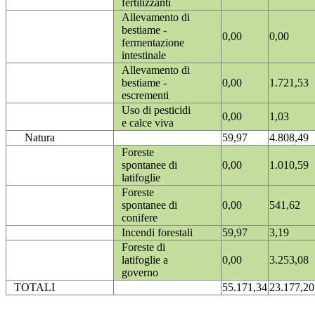
fertilizzanti
Allevamento di
bestiame -
0,00
0,00
fermentazione
intestinale
Allevamento di
bestiame -
0,00
1.721,53
escrementi
Uso di pesticidi
0,00
1,03
e calce viva
Natura
59,97
4.808,49
Foreste
spontanee di
0,00
1.010,59
latifoglie
Foreste
spontanee di
0,00
541,62
conifere
Incendi forestali
59,97
3,19
Foreste di
latifoglie a
0,00
3.253,08
governo
TOTALI
55.171,34
23.177,20