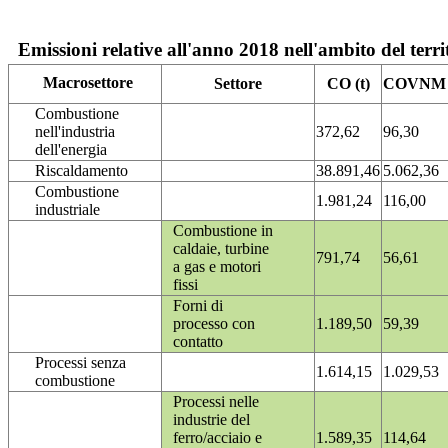
Emissioni relative all'anno 2018 nell'ambito del terri
Macrosettore
Settore
CO (t)
COVNM (
Combustione
nell'industria
372,62
96,30
dell'energia
Riscaldamento
38.891,46
5.062,36
Combustione
1.981,24
116,00
industriale
Combustione in
caldaie, turbine
791,74
56,61
a gas e motori
fissi
Forni di
processo con
1.189,50
59,39
contatto
Processi senza
1.614,15
1.029,53
combustione
Processi nelle
industrie del
ferro/acciaio e
1.589,35
114,64