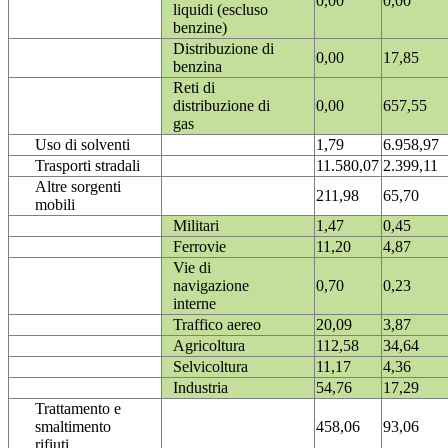
0,00
0,00
liquidi (escluso
benzine)
Distribuzione di
0,00
17,85
benzina
Reti di
distribuzione di
0,00
657,55
gas
Uso di solventi
1,79
6.958,97
Trasporti stradali
11.580,07
2.399,11
Altre sorgenti
211,98
65,70
mobili
Militari
1,47
0,45
Ferrovie
11,20
4,87
Vie di
navigazione
0,70
0,23
interne
Traffico aereo
20,09
3,87
Agricoltura
112,58
34,64
Selvicoltura
11,17
4,36
Industria
54,76
17,29
Trattamento e
smaltimento
458,06
93,06
rifiuti