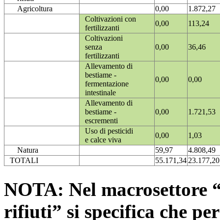
Agricoltura
0,00
1.872,27
Coltivazioni con
0,00
113,24
fertilizzanti
Coltivazioni
senza
0,00
36,46
fertilizzanti
Allevamento di
bestiame -
0,00
0,00
fermentazione
intestinale
Allevamento di
bestiame -
0,00
1.721,53
escrementi
Uso di pesticidi
0,00
1,03
e calce viva
Natura
59,97
4.808,49
TOTALI
55.171,34
23.177,20
NOTA: Nel macrosettore “
rifiuti” si specifica che pe