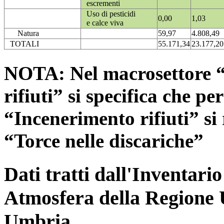
escrementi
Uso di pesticidi
0,00
1,03
e calce viva
Natura
59,97
4.808,49
TOTALI
55.171,34
23.177,20
NOTA: Nel macrosettore “
rifiuti” si specifica che pe
“Incenerimento rifiuti” si r
“Torce nelle discariche”
Dati tratti dall'Inventari
Atmosfera della Regione 
Umbria