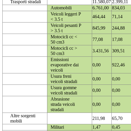
Trasporti stradali
11.580,07
2.399,11
Automobili
6.761,00
834,03
Veicoli leggeri P
464,44
71,14
< 3.5 t
Veicoli pesanti P
845,99
244,88
> 3.5 t
Motocicli cc <
77,08
17,08
50 cm3
Motocicli cc >
3.431,56
309,51
50 cm3
Emissioni
evaporative dai
0,00
922,46
veicoli
Usura freni
0,00
0,00
veicoli stradali
Usura gomme
0,00
0,00
veicoli stradali
Abrasione
strada veicoli
0,00
0,00
stradali
Altre sorgenti
211,98
65,70
mobili
Militari
1,47
0,45