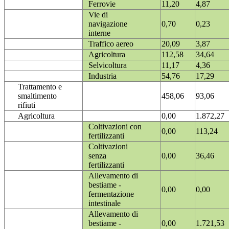
Ferrovie
11,20
4,87
Vie di
navigazione
0,70
0,23
interne
Traffico aereo
20,09
3,87
Agricoltura
112,58
34,64
Selvicoltura
11,17
4,36
Industria
54,76
17,29
Trattamento e
smaltimento
458,06
93,06
rifiuti
Agricoltura
0,00
1.872,27
Coltivazioni con
0,00
113,24
fertilizzanti
Coltivazioni
senza
0,00
36,46
fertilizzanti
Allevamento di
bestiame -
0,00
0,00
fermentazione
intestinale
Allevamento di
bestiame -
0,00
1.721,53