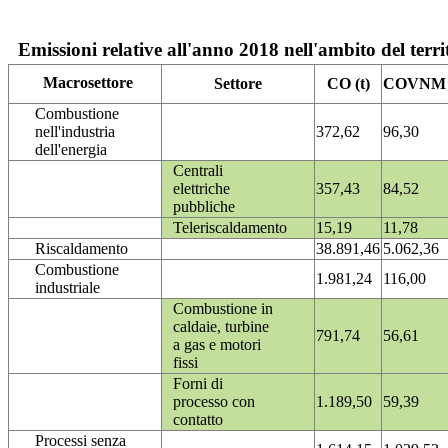
Emissioni relative all'anno 2018 nell'ambito del terri
Macrosettore
Settore
CO (t)
COVNM (
Combustione
nell'industria
372,62
96,30
dell'energia
Centrali
elettriche
357,43
84,52
pubbliche
Teleriscaldamento
15,19
11,78
Riscaldamento
38.891,46
5.062,36
Combustione
1.981,24
116,00
industriale
Combustione in
caldaie, turbine
791,74
56,61
a gas e motori
fissi
Forni di
processo con
1.189,50
59,39
contatto
Processi senza