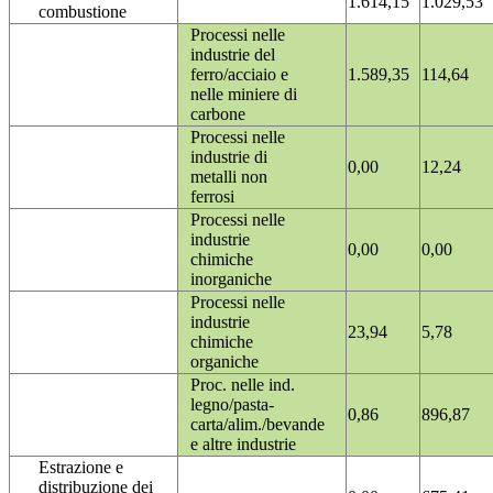
1.614,15
1.029,53
combustione
Processi nelle
industrie del
ferro/acciaio e
1.589,35
114,64
nelle miniere di
carbone
Processi nelle
industrie di
0,00
12,24
metalli non
ferrosi
Processi nelle
industrie
0,00
0,00
chimiche
inorganiche
Processi nelle
industrie
23,94
5,78
chimiche
organiche
Proc. nelle ind.
legno/pasta-
0,86
896,87
carta/alim./bevande
e altre industrie
Estrazione e
distribuzione dei