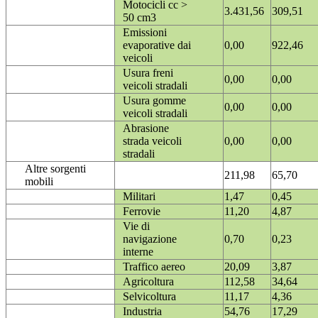
Motocicli cc >
3.431,56
309,51
50 cm3
Emissioni
evaporative dai
0,00
922,46
veicoli
Usura freni
0,00
0,00
veicoli stradali
Usura gomme
0,00
0,00
veicoli stradali
Abrasione
strada veicoli
0,00
0,00
stradali
Altre sorgenti
211,98
65,70
mobili
Militari
1,47
0,45
Ferrovie
11,20
4,87
Vie di
navigazione
0,70
0,23
interne
Traffico aereo
20,09
3,87
Agricoltura
112,58
34,64
Selvicoltura
11,17
4,36
Industria
54,76
17,29