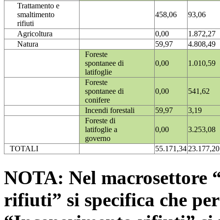
Trattamento e
smaltimento
458,06
93,06
rifiuti
Agricoltura
0,00
1.872,27
Natura
59,97
4.808,49
Foreste
spontanee di
0,00
1.010,59
latifoglie
Foreste
spontanee di
0,00
541,62
conifere
Incendi forestali
59,97
3,19
Foreste di
latifoglie a
0,00
3.253,08
governo
TOTALI
55.171,34
23.177,20
NOTA: Nel macrosettore “
rifiuti” si specifica che pe