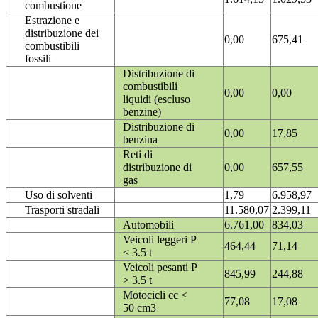
combustione
Estrazione e
distribuzione dei
0,00
675,41
combustibili
fossili
Distribuzione di
combustibili
0,00
0,00
liquidi (escluso
benzine)
Distribuzione di
0,00
17,85
benzina
Reti di
distribuzione di
0,00
657,55
gas
Uso di solventi
1,79
6.958,97
Trasporti stradali
11.580,07
2.399,11
Automobili
6.761,00
834,03
Veicoli leggeri P
464,44
71,14
< 3.5 t
Veicoli pesanti P
845,99
244,88
> 3.5 t
Motocicli cc <
77,08
17,08
50 cm3