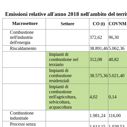
Emissioni relative all'anno 2018 nell'ambito del terri
Macrosettore
Settore
CO (t)
COVNM (
Combustione
nell'industria
372,62
96,30
dell'energia
Riscaldamento
38.891,46
5.062,36
Impianti di
combustione nel
312,08
40,82
terziario
Impianti di
combustione
38.575,36
5.021,40
residenziali
Impianti di
combustione
nell'agricoltura,
4,02
0,14
selvicoltura,
acquacoltura
Combustione
1.981,24
116,00
industriale
Processi senza
1.614,15
1.029,53