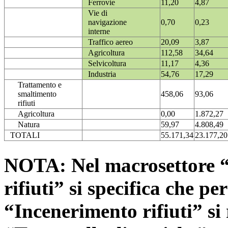
Ferrovie
11,20
4,87
Vie di
navigazione
0,70
0,23
interne
Traffico aereo
20,09
3,87
Agricoltura
112,58
34,64
Selvicoltura
11,17
4,36
Industria
54,76
17,29
Trattamento e
smaltimento
458,06
93,06
rifiuti
Agricoltura
0,00
1.872,27
Natura
59,97
4.808,49
TOTALI
55.171,34
23.177,20
NOTA: Nel macrosettore “
rifiuti” si specifica che pe
“Incenerimento rifiuti” si r