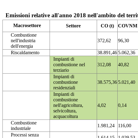
Emissioni relative all'anno 2018 nell'ambito del terri
Macrosettore
Settore
CO (t)
COVNM (
Combustione
nell'industria
372,62
96,30
dell'energia
Riscaldamento
38.891,46
5.062,36
Impianti di
combustione nel
312,08
40,82
terziario
Impianti di
combustione
38.575,36
5.021,40
residenziali
Impianti di
combustione
nell'agricoltura,
4,02
0,14
selvicoltura,
acquacoltura
Combustione
1.981,24
116,00
industriale
Processi senza
1.614,15
1.029,53