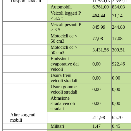
Trasporti stradali
11.580,07
2.399,11
Automobili
6.761,00
834,03
Veicoli leggeri P
464,44
71,14
< 3.5 t
Veicoli pesanti P
845,99
244,88
> 3.5 t
Motocicli cc <
77,08
17,08
50 cm3
Motocicli cc >
3.431,56
309,51
50 cm3
Emissioni
evaporative dai
0,00
922,46
veicoli
Usura freni
0,00
0,00
veicoli stradali
Usura gomme
0,00
0,00
veicoli stradali
Abrasione
strada veicoli
0,00
0,00
stradali
Altre sorgenti
211,98
65,70
mobili
Militari
1,47
0,45