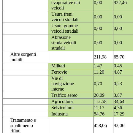
evaporative dai
0,00
922,46
veicoli
Usura freni
0,00
0,00
veicoli stradali
Usura gomme
0,00
0,00
veicoli stradali
Abrasione
strada veicoli
0,00
0,00
stradali
Altre sorgenti
211,98
65,70
mobili
Militari
1,47
0,45
Ferrovie
11,20
4,87
Vie di
navigazione
0,70
0,23
interne
Traffico aereo
20,09
3,87
Agricoltura
112,58
34,64
Selvicoltura
11,17
4,36
Industria
54,76
17,29
Trattamento e
smaltimento
458,06
93,06
rifiuti