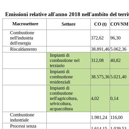
Emissioni relative all'anno 2018 nell'ambito del terri
Macrosettore
Settore
CO (t)
COVNM (
Combustione
nell'industria
372,62
96,30
dell'energia
Riscaldamento
38.891,46
5.062,36
Impianti di
combustione nel
312,08
40,82
terziario
Impianti di
combustione
38.575,36
5.021,40
residenziali
Impianti di
combustione
nell'agricoltura,
4,02
0,14
selvicoltura,
acquacoltura
Combustione
1.981,24
116,00
industriale
Processi senza
1.614,15
1.029,53