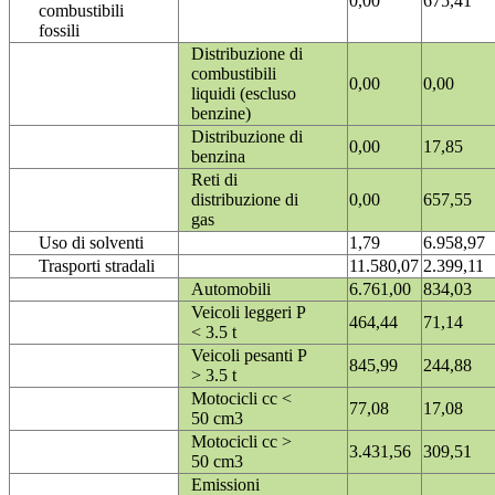
0,00
675,41
combustibili
fossili
Distribuzione di
combustibili
0,00
0,00
liquidi (escluso
benzine)
Distribuzione di
0,00
17,85
benzina
Reti di
distribuzione di
0,00
657,55
gas
Uso di solventi
1,79
6.958,97
Trasporti stradali
11.580,07
2.399,11
Automobili
6.761,00
834,03
Veicoli leggeri P
464,44
71,14
< 3.5 t
Veicoli pesanti P
845,99
244,88
> 3.5 t
Motocicli cc <
77,08
17,08
50 cm3
Motocicli cc >
3.431,56
309,51
50 cm3
Emissioni