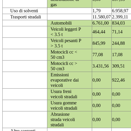
gas
Uso di solventi
1,79
6.958,97
Trasporti stradali
11.580,07
2.399,11
Automobili
6.761,00
834,03
Veicoli leggeri P
464,44
71,14
< 3.5 t
Veicoli pesanti P
845,99
244,88
> 3.5 t
Motocicli cc <
77,08
17,08
50 cm3
Motocicli cc >
3.431,56
309,51
50 cm3
Emissioni
evaporative dai
0,00
922,46
veicoli
Usura freni
0,00
0,00
veicoli stradali
Usura gomme
0,00
0,00
veicoli stradali
Abrasione
strada veicoli
0,00
0,00
stradali
Altre sorgenti