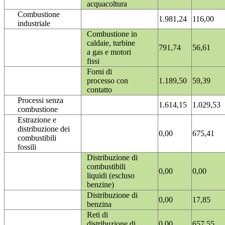
acquacoltura
Combustione
1.981,24
116,00
industriale
Combustione in
caldaie, turbine
791,74
56,61
a gas e motori
fissi
Forni di
processo con
1.189,50
59,39
contatto
Processi senza
1.614,15
1.029,53
combustione
Estrazione e
distribuzione dei
0,00
675,41
combustibili
fossili
Distribuzione di
combustibili
0,00
0,00
liquidi (escluso
benzine)
Distribuzione di
0,00
17,85
benzina
Reti di
distribuzione di
0,00
657,55