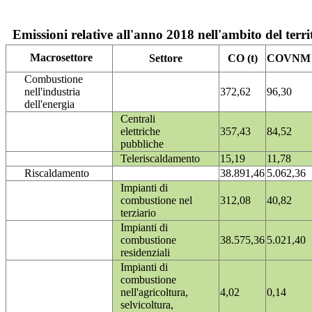
Emissioni relative all'anno 2018 nell'ambito del terri
Macrosettore
Settore
CO (t)
COVNM (
Combustione
nell'industria
372,62
96,30
dell'energia
Centrali
elettriche
357,43
84,52
pubbliche
Teleriscaldamento
15,19
11,78
Riscaldamento
38.891,46
5.062,36
Impianti di
combustione nel
312,08
40,82
terziario
Impianti di
combustione
38.575,36
5.021,40
residenziali
Impianti di
combustione
nell'agricoltura,
4,02
0,14
selvicoltura,