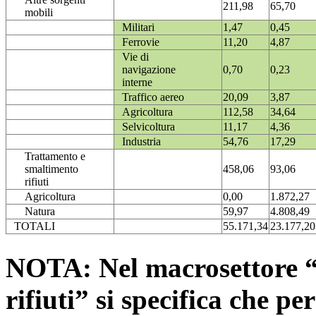
211,98
65,70
mobili
Militari
1,47
0,45
Ferrovie
11,20
4,87
Vie di
navigazione
0,70
0,23
interne
Traffico aereo
20,09
3,87
Agricoltura
112,58
34,64
Selvicoltura
11,17
4,36
Industria
54,76
17,29
Trattamento e
smaltimento
458,06
93,06
rifiuti
Agricoltura
0,00
1.872,27
Natura
59,97
4.808,49
TOTALI
55.171,34
23.177,20
NOTA: Nel macrosettore “
rifiuti” si specifica che pe