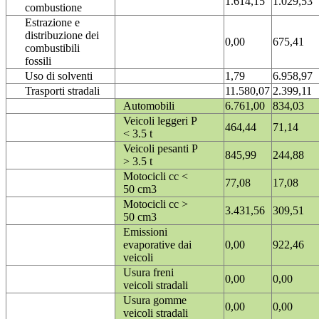
1.614,15
1.029,53
combustione
Estrazione e
distribuzione dei
0,00
675,41
combustibili
fossili
Uso di solventi
1,79
6.958,97
Trasporti stradali
11.580,07
2.399,11
Automobili
6.761,00
834,03
Veicoli leggeri P
464,44
71,14
< 3.5 t
Veicoli pesanti P
845,99
244,88
> 3.5 t
Motocicli cc <
77,08
17,08
50 cm3
Motocicli cc >
3.431,56
309,51
50 cm3
Emissioni
evaporative dai
0,00
922,46
veicoli
Usura freni
0,00
0,00
veicoli stradali
Usura gomme
0,00
0,00
veicoli stradali