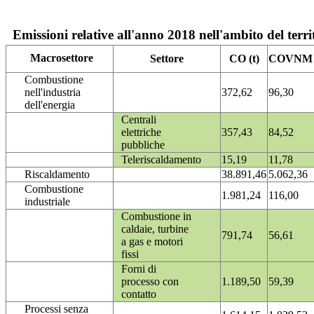
Emissioni relative all'anno 2018 nell'ambito del terri
Macrosettore
Settore
CO (t)
COVNM (
Combustione
nell'industria
372,62
96,30
dell'energia
Centrali
elettriche
357,43
84,52
pubbliche
Teleriscaldamento
15,19
11,78
Riscaldamento
38.891,46
5.062,36
Combustione
1.981,24
116,00
industriale
Combustione in
caldaie, turbine
791,74
56,61
a gas e motori
fissi
Forni di
processo con
1.189,50
59,39
contatto
Processi senza