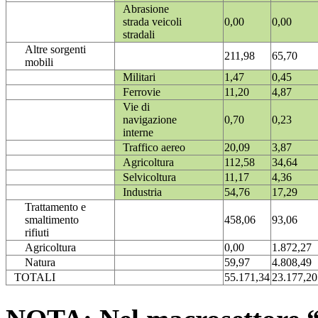
Abrasione
strada veicoli
0,00
0,00
stradali
Altre sorgenti
211,98
65,70
mobili
Militari
1,47
0,45
Ferrovie
11,20
4,87
Vie di
navigazione
0,70
0,23
interne
Traffico aereo
20,09
3,87
Agricoltura
112,58
34,64
Selvicoltura
11,17
4,36
Industria
54,76
17,29
Trattamento e
smaltimento
458,06
93,06
rifiuti
Agricoltura
0,00
1.872,27
Natura
59,97
4.808,49
TOTALI
55.171,34
23.177,20