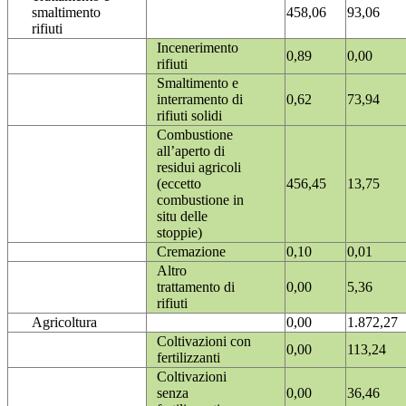
smaltimento
458,06
93,06
rifiuti
Incenerimento
0,89
0,00
rifiuti
Smaltimento e
interramento di
0,62
73,94
rifiuti solidi
Combustione
all’aperto di
residui agricoli
(eccetto
456,45
13,75
combustione in
situ delle
stoppie)
Cremazione
0,10
0,01
Altro
trattamento di
0,00
5,36
rifiuti
Agricoltura
0,00
1.872,27
Coltivazioni con
0,00
113,24
fertilizzanti
Coltivazioni
senza
0,00
36,46