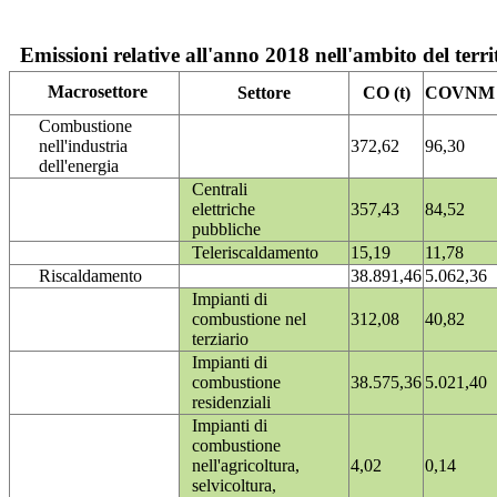
Emissioni relative all'anno 2018 nell'ambito del terri
Macrosettore
Settore
CO (t)
COVNM (
Combustione
nell'industria
372,62
96,30
dell'energia
Centrali
elettriche
357,43
84,52
pubbliche
Teleriscaldamento
15,19
11,78
Riscaldamento
38.891,46
5.062,36
Impianti di
combustione nel
312,08
40,82
terziario
Impianti di
combustione
38.575,36
5.021,40
residenziali
Impianti di
combustione
nell'agricoltura,
4,02
0,14
selvicoltura,