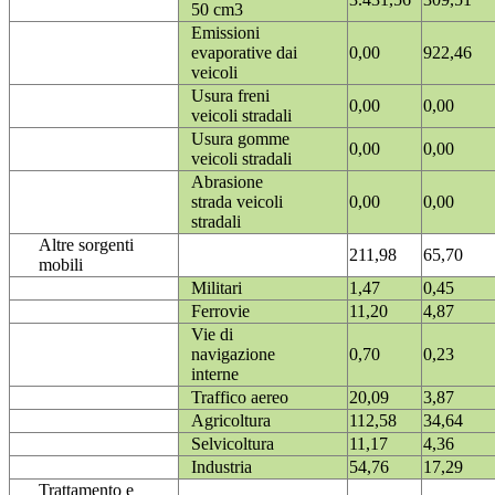
50 cm3
Emissioni
evaporative dai
0,00
922,46
veicoli
Usura freni
0,00
0,00
veicoli stradali
Usura gomme
0,00
0,00
veicoli stradali
Abrasione
strada veicoli
0,00
0,00
stradali
Altre sorgenti
211,98
65,70
mobili
Militari
1,47
0,45
Ferrovie
11,20
4,87
Vie di
navigazione
0,70
0,23
interne
Traffico aereo
20,09
3,87
Agricoltura
112,58
34,64
Selvicoltura
11,17
4,36
Industria
54,76
17,29
Trattamento e