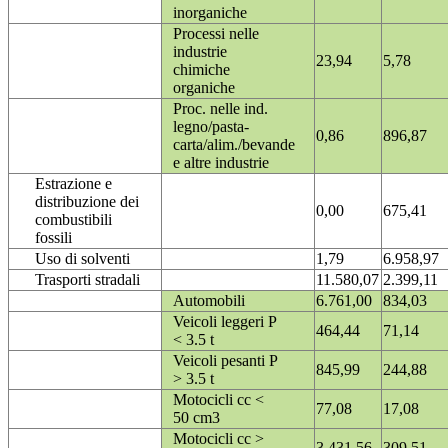
inorganiche
Processi nelle
industrie
23,94
5,78
chimiche
organiche
Proc. nelle ind.
legno/pasta-
0,86
896,87
carta/alim./bevande
e altre industrie
Estrazione e
distribuzione dei
0,00
675,41
combustibili
fossili
Uso di solventi
1,79
6.958,97
Trasporti stradali
11.580,07
2.399,11
Automobili
6.761,00
834,03
Veicoli leggeri P
464,44
71,14
< 3.5 t
Veicoli pesanti P
845,99
244,88
> 3.5 t
Motocicli cc <
77,08
17,08
50 cm3
Motocicli cc >
3.431,56
309,51