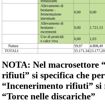
fertilizzanti
Allevamento di
bestiame -
0,00
0,00
fermentazione
intestinale
Allevamento di
bestiame -
0,00
1.721,53
escrementi
Uso di pesticidi
0,00
1,03
e calce viva
Natura
59,97
4.808,49
TOTALI
55.171,34
23.177,20
NOTA: Nel macrosettore “
rifiuti” si specifica che pe
“Incenerimento rifiuti” si r
“Torce nelle discariche”