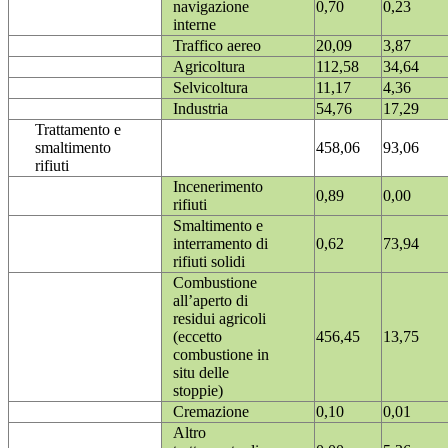
navigazione
0,70
0,23
interne
Traffico aereo
20,09
3,87
Agricoltura
112,58
34,64
Selvicoltura
11,17
4,36
Industria
54,76
17,29
Trattamento e
smaltimento
458,06
93,06
rifiuti
Incenerimento
0,89
0,00
rifiuti
Smaltimento e
interramento di
0,62
73,94
rifiuti solidi
Combustione
all’aperto di
residui agricoli
(eccetto
456,45
13,75
combustione in
situ delle
stoppie)
Cremazione
0,10
0,01
Altro