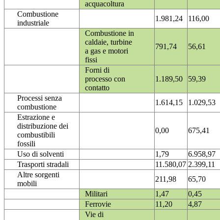
acquacoltura
Combustione
1.981,24
116,00
industriale
Combustione in
caldaie, turbine
791,74
56,61
a gas e motori
fissi
Forni di
processo con
1.189,50
59,39
contatto
Processi senza
1.614,15
1.029,53
combustione
Estrazione e
distribuzione dei
0,00
675,41
combustibili
fossili
Uso di solventi
1,79
6.958,97
Trasporti stradali
11.580,07
2.399,11
Altre sorgenti
211,98
65,70
mobili
Militari
1,47
0,45
Ferrovie
11,20
4,87
Vie di