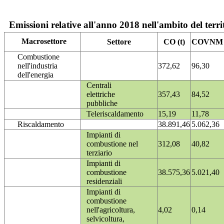
Emissioni relative all'anno 2018 nell'ambito del terri
Macrosettore
Settore
CO (t)
COVNM (
Combustione
nell'industria
372,62
96,30
dell'energia
Centrali
elettriche
357,43
84,52
pubbliche
Teleriscaldamento
15,19
11,78
Riscaldamento
38.891,46
5.062,36
Impianti di
combustione nel
312,08
40,82
terziario
Impianti di
combustione
38.575,36
5.021,40
residenziali
Impianti di
combustione
nell'agricoltura,
4,02
0,14
selvicoltura,