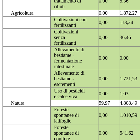
trattamento di
0,00
5,36
rifiuti
Agricoltura
0,00
1.872,27
Coltivazioni con
0,00
113,24
fertilizzanti
Coltivazioni
senza
0,00
36,46
fertilizzanti
Allevamento di
bestiame -
0,00
0,00
fermentazione
intestinale
Allevamento di
bestiame -
0,00
1.721,53
escrementi
Uso di pesticidi
0,00
1,03
e calce viva
Natura
59,97
4.808,49
Foreste
spontanee di
0,00
1.010,59
latifoglie
Foreste
spontanee di
0,00
541,62
conifere