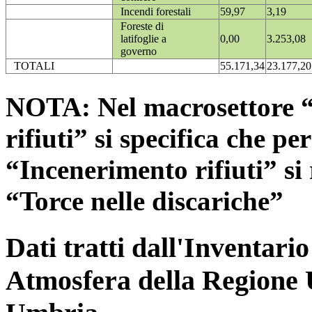
Incendi forestali
59,97
3,19
Foreste di
latifoglie a
0,00
3.253,08
governo
TOTALI
55.171,34
23.177,20
NOTA: Nel macrosettore “
rifiuti” si specifica che pe
“Incenerimento rifiuti” si r
“Torce nelle discariche”
Dati tratti dall'Inventari
Atmosfera della Regione 