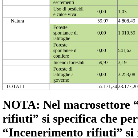
escrementi
Uso di pesticidi
0,00
1,03
e calce viva
Natura
59,97
4.808,49
Foreste
spontanee di
0,00
1.010,59
latifoglie
Foreste
spontanee di
0,00
541,62
conifere
Incendi forestali
59,97
3,19
Foreste di
latifoglie a
0,00
3.253,08
governo
TOTALI
55.171,34
23.177,20
NOTA: Nel macrosettore “
rifiuti” si specifica che pe
“Incenerimento rifiuti” si r