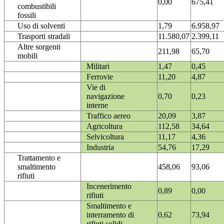
0,00
675,41
combustibili
fossili
Uso di solventi
1,79
6.958,97
Trasporti stradali
11.580,07
2.399,11
Altre sorgenti
211,98
65,70
mobili
Militari
1,47
0,45
Ferrovie
11,20
4,87
Vie di
navigazione
0,70
0,23
interne
Traffico aereo
20,09
3,87
Agricoltura
112,58
34,64
Selvicoltura
11,17
4,36
Industria
54,76
17,29
Trattamento e
smaltimento
458,06
93,06
rifiuti
Incenerimento
0,89
0,00
rifiuti
Smaltimento e
interramento di
0,62
73,94
rifiuti solidi