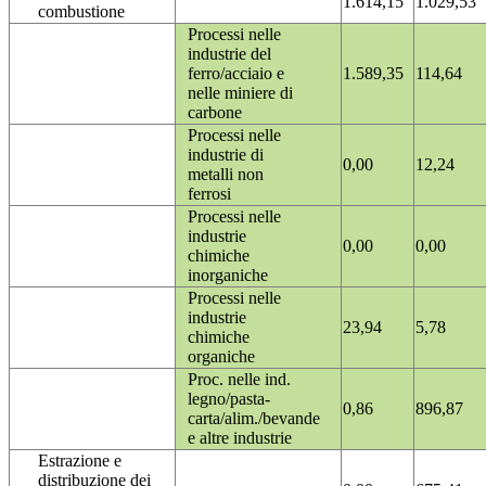
1.614,15
1.029,53
combustione
Processi nelle
industrie del
ferro/acciaio e
1.589,35
114,64
nelle miniere di
carbone
Processi nelle
industrie di
0,00
12,24
metalli non
ferrosi
Processi nelle
industrie
0,00
0,00
chimiche
inorganiche
Processi nelle
industrie
23,94
5,78
chimiche
organiche
Proc. nelle ind.
legno/pasta-
0,86
896,87
carta/alim./bevande
e altre industrie
Estrazione e
distribuzione dei