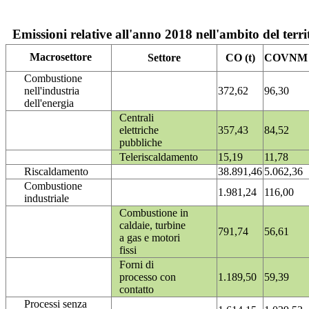
Emissioni relative all'anno 2018 nell'ambito del terri
Macrosettore
Settore
CO (t)
COVNM (
Combustione
nell'industria
372,62
96,30
dell'energia
Centrali
elettriche
357,43
84,52
pubbliche
Teleriscaldamento
15,19
11,78
Riscaldamento
38.891,46
5.062,36
Combustione
1.981,24
116,00
industriale
Combustione in
caldaie, turbine
791,74
56,61
a gas e motori
fissi
Forni di
processo con
1.189,50
59,39
contatto
Processi senza