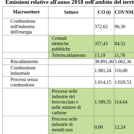
Emissioni relative all'anno 2018 nell'ambito del terri
Macrosettore
Settore
CO (t)
COVNM (
Combustione
nell'industria
372,62
96,30
dell'energia
Centrali
elettriche
357,43
84,52
pubbliche
Teleriscaldamento
15,19
11,78
Riscaldamento
38.891,46
5.062,36
Combustione
1.981,24
116,00
industriale
Processi senza
1.614,15
1.029,53
combustione
Processi nelle
industrie del
ferro/acciaio e
1.589,35
114,64
nelle miniere di
carbone
Processi nelle
industrie di
0,00
12,24
metalli non