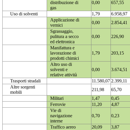
distribuzione di
0,00
657,55
gas
Uso di solventi
1,79
6.958,97
Applicazione di
0,00
2.854,41
vernici
Sgrassaggio,
pulitura a secco
0,00
226,90
ed elettronica
Manifattura e
lavorazione di
1,79
203,15
prodotti chimici
Altro uso di
solventi e
0,00
3.674,51
relative attività
Trasporti stradali
11.580,07
2.399,11
Altre sorgenti
211,98
65,70
mobili
Militari
1,47
0,45
Ferrovie
11,20
4,87
Vie di
navigazione
0,70
0,23
interne
Traffico aereo
20,09
3,87