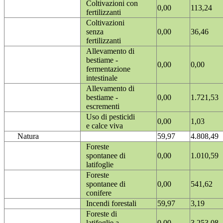
Coltivazioni con
0,00
113,24
fertilizzanti
Coltivazioni
senza
0,00
36,46
fertilizzanti
Allevamento di
bestiame -
0,00
0,00
fermentazione
intestinale
Allevamento di
bestiame -
0,00
1.721,53
escrementi
Uso di pesticidi
0,00
1,03
e calce viva
Natura
59,97
4.808,49
Foreste
spontanee di
0,00
1.010,59
latifoglie
Foreste
spontanee di
0,00
541,62
conifere
Incendi forestali
59,97
3,19
Foreste di
latifoglie a
0,00
3.253,08