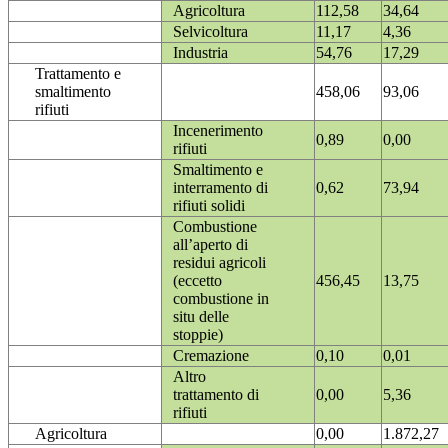
Agricoltura
112,58
34,64
Selvicoltura
11,17
4,36
Industria
54,76
17,29
Trattamento e
smaltimento
458,06
93,06
rifiuti
Incenerimento
0,89
0,00
rifiuti
Smaltimento e
interramento di
0,62
73,94
rifiuti solidi
Combustione
all’aperto di
residui agricoli
(eccetto
456,45
13,75
combustione in
situ delle
stoppie)
Cremazione
0,10
0,01
Altro
trattamento di
0,00
5,36
rifiuti
Agricoltura
0,00
1.872,27