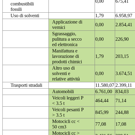
0,00
675,41
combustibili
fossili
Uso di solventi
1,79
6.958,97
Applicazione di
0,00
2.854,41
vernici
Sgrassaggio,
pulitura a secco
0,00
226,90
ed elettronica
Manifattura e
lavorazione di
1,79
203,15
prodotti chimici
Altro uso di
solventi e
0,00
3.674,51
relative attività
Trasporti stradali
11.580,07
2.399,11
Automobili
6.761,00
834,03
Veicoli leggeri P
464,44
71,14
< 3.5 t
Veicoli pesanti P
845,99
244,88
> 3.5 t
Motocicli cc <
77,08
17,08
50 cm3
Motocicli cc >