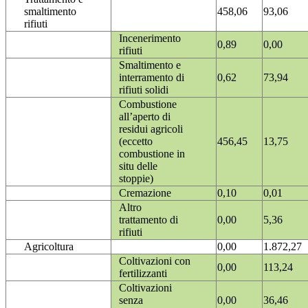
smaltimento
458,06
93,06
rifiuti
Incenerimento
0,89
0,00
rifiuti
Smaltimento e
interramento di
0,62
73,94
rifiuti solidi
Combustione
all’aperto di
residui agricoli
(eccetto
456,45
13,75
combustione in
situ delle
stoppie)
Cremazione
0,10
0,01
Altro
trattamento di
0,00
5,36
rifiuti
Agricoltura
0,00
1.872,27
Coltivazioni con
0,00
113,24
fertilizzanti
Coltivazioni
senza
0,00
36,46