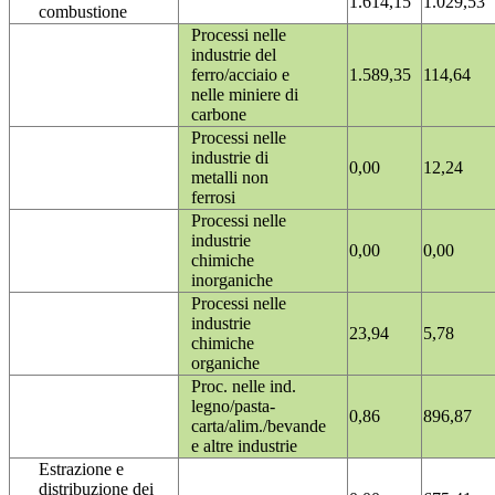
1.614,15
1.029,53
combustione
Processi nelle
industrie del
ferro/acciaio e
1.589,35
114,64
nelle miniere di
carbone
Processi nelle
industrie di
0,00
12,24
metalli non
ferrosi
Processi nelle
industrie
0,00
0,00
chimiche
inorganiche
Processi nelle
industrie
23,94
5,78
chimiche
organiche
Proc. nelle ind.
legno/pasta-
0,86
896,87
carta/alim./bevande
e altre industrie
Estrazione e
distribuzione dei