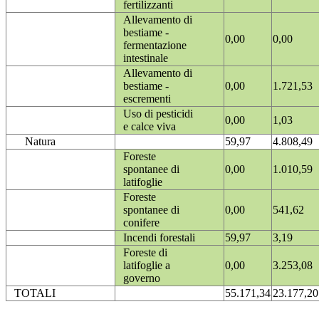
fertilizzanti
Allevamento di
bestiame -
0,00
0,00
fermentazione
intestinale
Allevamento di
bestiame -
0,00
1.721,53
escrementi
Uso di pesticidi
0,00
1,03
e calce viva
Natura
59,97
4.808,49
Foreste
spontanee di
0,00
1.010,59
latifoglie
Foreste
spontanee di
0,00
541,62
conifere
Incendi forestali
59,97
3,19
Foreste di
latifoglie a
0,00
3.253,08
governo
TOTALI
55.171,34
23.177,20