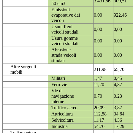
3.431,56
309,51
50 cm3
Emissioni
evaporative dai
0,00
922,46
veicoli
Usura freni
0,00
0,00
veicoli stradali
Usura gomme
0,00
0,00
veicoli stradali
Abrasione
strada veicoli
0,00
0,00
stradali
Altre sorgenti
211,98
65,70
mobili
Militari
1,47
0,45
Ferrovie
11,20
4,87
Vie di
navigazione
0,70
0,23
interne
Traffico aereo
20,09
3,87
Agricoltura
112,58
34,64
Selvicoltura
11,17
4,36
Industria
54,76
17,29
Trattamento e