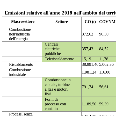
Emissioni relative all'anno 2018 nell'ambito del terri
Macrosettore
Settore
CO (t)
COVNM (
Combustione
nell'industria
372,62
96,30
dell'energia
Centrali
elettriche
357,43
84,52
pubbliche
Teleriscaldamento
15,19
11,78
Riscaldamento
38.891,46
5.062,36
Combustione
1.981,24
116,00
industriale
Combustione in
caldaie, turbine
791,74
56,61
a gas e motori
fissi
Forni di
processo con
1.189,50
59,39
contatto
Processi senza