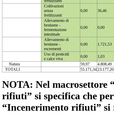
fertilizzanti
Coltivazioni
senza
0,00
36,46
fertilizzanti
Allevamento di
bestiame -
0,00
0,00
fermentazione
intestinale
Allevamento di
bestiame -
0,00
1.721,53
escrementi
Uso di pesticidi
0,00
1,03
e calce viva
Natura
59,97
4.808,49
TOTALI
55.171,34
23.177,20
NOTA: Nel macrosettore “
rifiuti” si specifica che pe
“Incenerimento rifiuti” si r