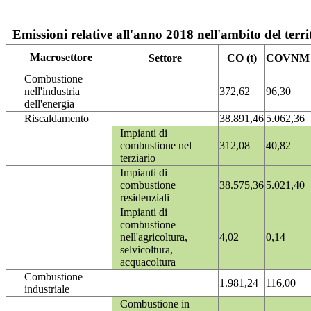
Emissioni relative all'anno 2018 nell'ambito del terri
Macrosettore
Settore
CO (t)
COVNM (
Combustione
nell'industria
372,62
96,30
dell'energia
Riscaldamento
38.891,46
5.062,36
Impianti di
combustione nel
312,08
40,82
terziario
Impianti di
combustione
38.575,36
5.021,40
residenziali
Impianti di
combustione
nell'agricoltura,
4,02
0,14
selvicoltura,
acquacoltura
Combustione
1.981,24
116,00
industriale
Combustione in