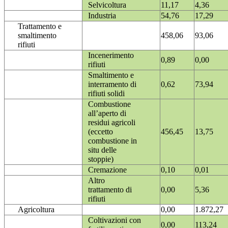
Selvicoltura
11,17
4,36
Industria
54,76
17,29
Trattamento e
smaltimento
458,06
93,06
rifiuti
Incenerimento
0,89
0,00
rifiuti
Smaltimento e
interramento di
0,62
73,94
rifiuti solidi
Combustione
all’aperto di
residui agricoli
(eccetto
456,45
13,75
combustione in
situ delle
stoppie)
Cremazione
0,10
0,01
Altro
trattamento di
0,00
5,36
rifiuti
Agricoltura
0,00
1.872,27
Coltivazioni con
0,00
113,24