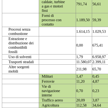
caldaie, turbine
791,74
56,61
a gas e motori
fissi
Forni di
processo con
1.189,50
59,39
contatto
Processi senza
1.614,15
1.029,53
combustione
Estrazione e
distribuzione dei
0,00
675,41
combustibili
fossili
Uso di solventi
1,79
6.958,97
Trasporti stradali
11.580,07
2.399,11
Altre sorgenti
211,98
65,70
mobili
Militari
1,47
0,45
Ferrovie
11,20
4,87
Vie di
navigazione
0,70
0,23
interne
Traffico aereo
20,09
3,87
Agricoltura
112,58
34,64