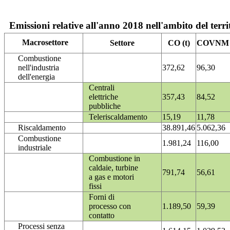
Emissioni relative all'anno 2018 nell'ambito del terri
Macrosettore
Settore
CO (t)
COVNM (
Combustione
nell'industria
372,62
96,30
dell'energia
Centrali
elettriche
357,43
84,52
pubbliche
Teleriscaldamento
15,19
11,78
Riscaldamento
38.891,46
5.062,36
Combustione
1.981,24
116,00
industriale
Combustione in
caldaie, turbine
791,74
56,61
a gas e motori
fissi
Forni di
processo con
1.189,50
59,39
contatto
Processi senza