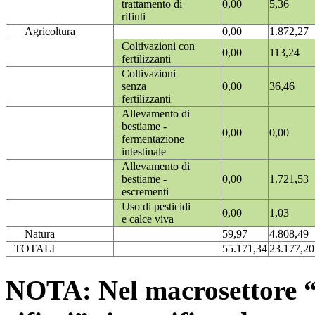
trattamento di
0,00
5,36
rifiuti
Agricoltura
0,00
1.872,27
Coltivazioni con
0,00
113,24
fertilizzanti
Coltivazioni
senza
0,00
36,46
fertilizzanti
Allevamento di
bestiame -
0,00
0,00
fermentazione
intestinale
Allevamento di
bestiame -
0,00
1.721,53
escrementi
Uso di pesticidi
0,00
1,03
e calce viva
Natura
59,97
4.808,49
TOTALI
55.171,34
23.177,20
NOTA: Nel macrosettore “