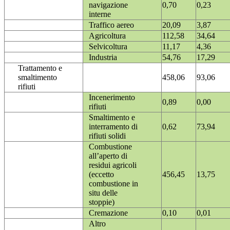
navigazione
0,70
0,23
interne
Traffico aereo
20,09
3,87
Agricoltura
112,58
34,64
Selvicoltura
11,17
4,36
Industria
54,76
17,29
Trattamento e
smaltimento
458,06
93,06
rifiuti
Incenerimento
0,89
0,00
rifiuti
Smaltimento e
interramento di
0,62
73,94
rifiuti solidi
Combustione
all’aperto di
residui agricoli
(eccetto
456,45
13,75
combustione in
situ delle
stoppie)
Cremazione
0,10
0,01
Altro