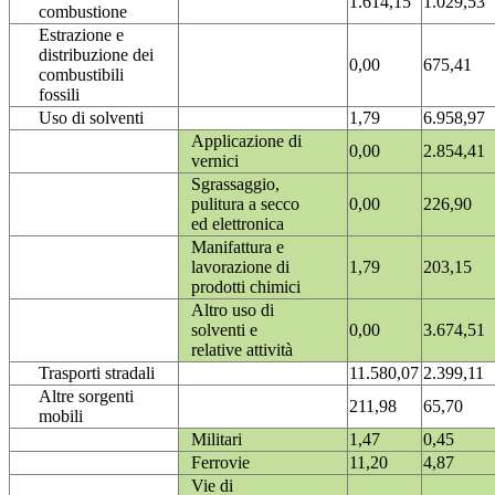
1.614,15
1.029,53
combustione
Estrazione e
distribuzione dei
0,00
675,41
combustibili
fossili
Uso di solventi
1,79
6.958,97
Applicazione di
0,00
2.854,41
vernici
Sgrassaggio,
pulitura a secco
0,00
226,90
ed elettronica
Manifattura e
lavorazione di
1,79
203,15
prodotti chimici
Altro uso di
solventi e
0,00
3.674,51
relative attività
Trasporti stradali
11.580,07
2.399,11
Altre sorgenti
211,98
65,70
mobili
Militari
1,47
0,45
Ferrovie
11,20
4,87
Vie di