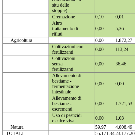
situ delle
stoppie)
Cremazione
0,10
0,01
Altro
trattamento di
0,00
5,36
rifiuti
Agricoltura
0,00
1.872,27
Coltivazioni con
0,00
113,24
fertilizzanti
Coltivazioni
senza
0,00
36,46
fertilizzanti
Allevamento di
bestiame -
0,00
0,00
fermentazione
intestinale
Allevamento di
bestiame -
0,00
1.721,53
escrementi
Uso di pesticidi
0,00
1,03
e calce viva
Natura
59,97
4.808,49
TOTALI
55.171,34
23.177,20