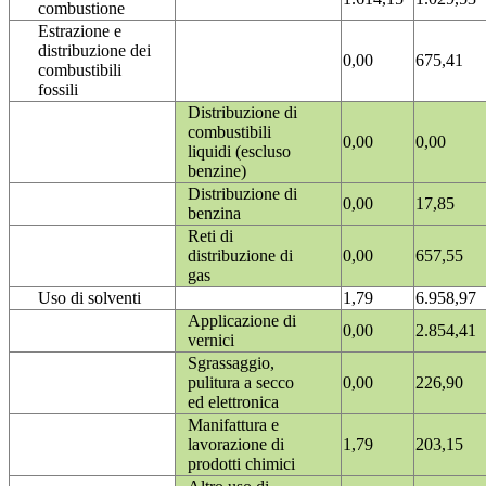
combustione
Estrazione e
distribuzione dei
0,00
675,41
combustibili
fossili
Distribuzione di
combustibili
0,00
0,00
liquidi (escluso
benzine)
Distribuzione di
0,00
17,85
benzina
Reti di
distribuzione di
0,00
657,55
gas
Uso di solventi
1,79
6.958,97
Applicazione di
0,00
2.854,41
vernici
Sgrassaggio,
pulitura a secco
0,00
226,90
ed elettronica
Manifattura e
lavorazione di
1,79
203,15
prodotti chimici