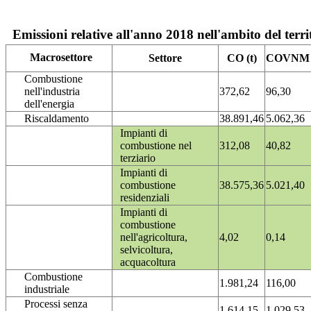
Emissioni relative all'anno 2018 nell'ambito del terri
Macrosettore
Settore
CO (t)
COVNM (
Combustione
nell'industria
372,62
96,30
dell'energia
Riscaldamento
38.891,46
5.062,36
Impianti di
combustione nel
312,08
40,82
terziario
Impianti di
combustione
38.575,36
5.021,40
residenziali
Impianti di
combustione
nell'agricoltura,
4,02
0,14
selvicoltura,
acquacoltura
Combustione
1.981,24
116,00
industriale
Processi senza
1.614,15
1.029,53