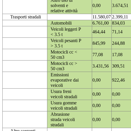
Altro uso di
solventi e
0,00
3.674,51
relative attività
Trasporti stradali
11.580,07
2.399,11
Automobili
6.761,00
834,03
Veicoli leggeri P
464,44
71,14
< 3.5 t
Veicoli pesanti P
845,99
244,88
> 3.5 t
Motocicli cc <
77,08
17,08
50 cm3
Motocicli cc >
3.431,56
309,51
50 cm3
Emissioni
evaporative dai
0,00
922,46
veicoli
Usura freni
0,00
0,00
veicoli stradali
Usura gomme
0,00
0,00
veicoli stradali
Abrasione
strada veicoli
0,00
0,00
stradali
Altre sorgenti