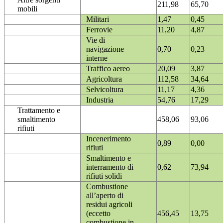
211,98
65,70
mobili
Militari
1,47
0,45
Ferrovie
11,20
4,87
Vie di
navigazione
0,70
0,23
interne
Traffico aereo
20,09
3,87
Agricoltura
112,58
34,64
Selvicoltura
11,17
4,36
Industria
54,76
17,29
Trattamento e
smaltimento
458,06
93,06
rifiuti
Incenerimento
0,89
0,00
rifiuti
Smaltimento e
interramento di
0,62
73,94
rifiuti solidi
Combustione
all’aperto di
residui agricoli
(eccetto
456,45
13,75
combustione in