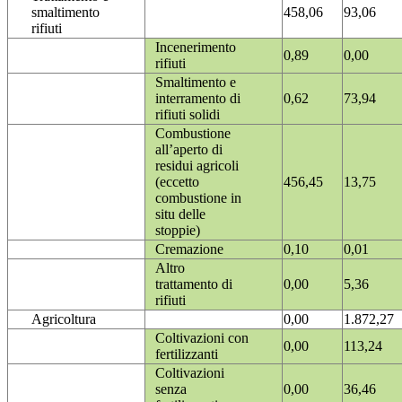
smaltimento
458,06
93,06
rifiuti
Incenerimento
0,89
0,00
rifiuti
Smaltimento e
interramento di
0,62
73,94
rifiuti solidi
Combustione
all’aperto di
residui agricoli
(eccetto
456,45
13,75
combustione in
situ delle
stoppie)
Cremazione
0,10
0,01
Altro
trattamento di
0,00
5,36
rifiuti
Agricoltura
0,00
1.872,27
Coltivazioni con
0,00
113,24
fertilizzanti
Coltivazioni
senza
0,00
36,46