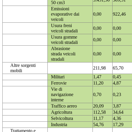
50 cm3
Emissioni
evaporative dai
0,00
922,46
veicoli
Usura freni
0,00
0,00
veicoli stradali
Usura gomme
0,00
0,00
veicoli stradali
Abrasione
strada veicoli
0,00
0,00
stradali
Altre sorgenti
211,98
65,70
mobili
Militari
1,47
0,45
Ferrovie
11,20
4,87
Vie di
navigazione
0,70
0,23
interne
Traffico aereo
20,09
3,87
Agricoltura
112,58
34,64
Selvicoltura
11,17
4,36
Industria
54,76
17,29
Trattamento e