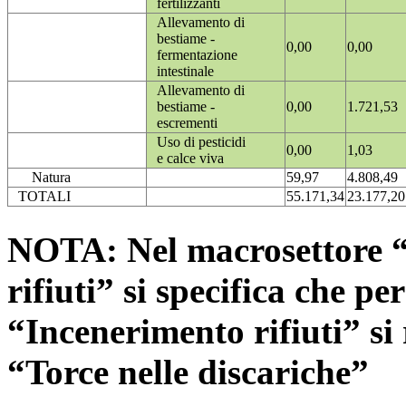
fertilizzanti
Allevamento di
bestiame -
0,00
0,00
fermentazione
intestinale
Allevamento di
bestiame -
0,00
1.721,53
escrementi
Uso di pesticidi
0,00
1,03
e calce viva
Natura
59,97
4.808,49
TOTALI
55.171,34
23.177,20
NOTA: Nel macrosettore “
rifiuti” si specifica che pe
“Incenerimento rifiuti” si r
“Torce nelle discariche”