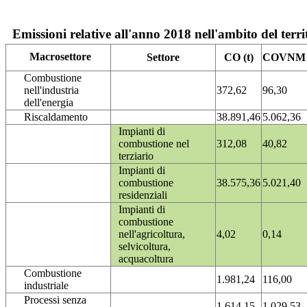
Emissioni relative all'anno 2018 nell'ambito del terri
Macrosettore
Settore
CO (t)
COVNM (
Combustione
nell'industria
372,62
96,30
dell'energia
Riscaldamento
38.891,46
5.062,36
Impianti di
combustione nel
312,08
40,82
terziario
Impianti di
combustione
38.575,36
5.021,40
residenziali
Impianti di
combustione
nell'agricoltura,
4,02
0,14
selvicoltura,
acquacoltura
Combustione
1.981,24
116,00
industriale
Processi senza
1.614,15
1.029,53