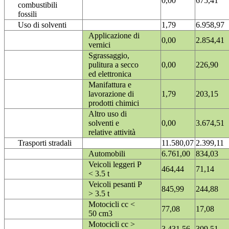
0,00
675,41
combustibili
fossili
Uso di solventi
1,79
6.958,97
Applicazione di
0,00
2.854,41
vernici
Sgrassaggio,
pulitura a secco
0,00
226,90
ed elettronica
Manifattura e
lavorazione di
1,79
203,15
prodotti chimici
Altro uso di
solventi e
0,00
3.674,51
relative attività
Trasporti stradali
11.580,07
2.399,11
Automobili
6.761,00
834,03
Veicoli leggeri P
464,44
71,14
< 3.5 t
Veicoli pesanti P
845,99
244,88
> 3.5 t
Motocicli cc <
77,08
17,08
50 cm3
Motocicli cc >
3.431,56
309,51