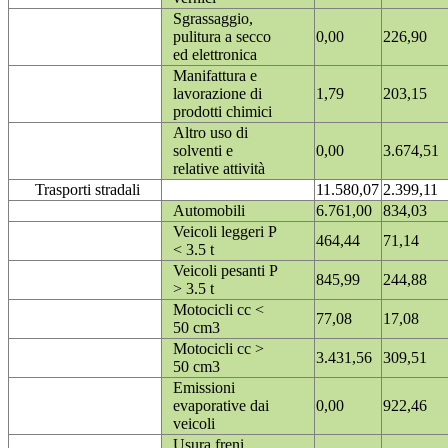
Sgrassaggio,
pulitura a secco
0,00
226,90
ed elettronica
Manifattura e
lavorazione di
1,79
203,15
prodotti chimici
Altro uso di
solventi e
0,00
3.674,51
relative attività
Trasporti stradali
11.580,07
2.399,11
Automobili
6.761,00
834,03
Veicoli leggeri P
464,44
71,14
< 3.5 t
Veicoli pesanti P
845,99
244,88
> 3.5 t
Motocicli cc <
77,08
17,08
50 cm3
Motocicli cc >
3.431,56
309,51
50 cm3
Emissioni
evaporative dai
0,00
922,46
veicoli
Usura freni