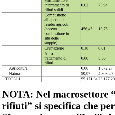
Smaltimento e
interramento di
0,62
73,94
rifiuti solidi
Combustione
all’aperto di
residui agricoli
(eccetto
456,45
13,75
combustione in
situ delle
stoppie)
Cremazione
0,10
0,01
Altro
trattamento di
0,00
5,36
rifiuti
Agricoltura
0,00
1.872,27
Natura
59,97
4.808,49
TOTALI
55.171,34
23.177,20
NOTA: Nel macrosettore “
rifiuti” si specifica che pe