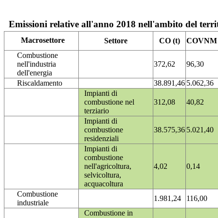
Emissioni relative all'anno 2018 nell'ambito del terri
Macrosettore
Settore
CO (t)
COVNM (
Combustione
nell'industria
372,62
96,30
dell'energia
Riscaldamento
38.891,46
5.062,36
Impianti di
combustione nel
312,08
40,82
terziario
Impianti di
combustione
38.575,36
5.021,40
residenziali
Impianti di
combustione
nell'agricoltura,
4,02
0,14
selvicoltura,
acquacoltura
Combustione
1.981,24
116,00
industriale
Combustione in