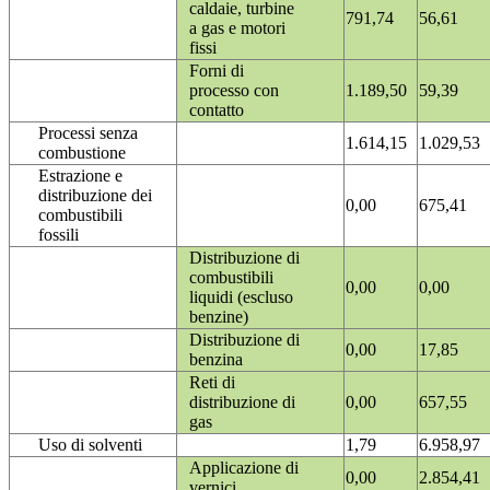
caldaie, turbine
791,74
56,61
a gas e motori
fissi
Forni di
processo con
1.189,50
59,39
contatto
Processi senza
1.614,15
1.029,53
combustione
Estrazione e
distribuzione dei
0,00
675,41
combustibili
fossili
Distribuzione di
combustibili
0,00
0,00
liquidi (escluso
benzine)
Distribuzione di
0,00
17,85
benzina
Reti di
distribuzione di
0,00
657,55
gas
Uso di solventi
1,79
6.958,97
Applicazione di
0,00
2.854,41
vernici