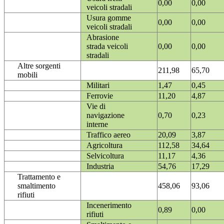
0,00
0,00
veicoli stradali
Usura gomme
0,00
0,00
veicoli stradali
Abrasione
strada veicoli
0,00
0,00
stradali
Altre sorgenti
211,98
65,70
mobili
Militari
1,47
0,45
Ferrovie
11,20
4,87
Vie di
navigazione
0,70
0,23
interne
Traffico aereo
20,09
3,87
Agricoltura
112,58
34,64
Selvicoltura
11,17
4,36
Industria
54,76
17,29
Trattamento e
smaltimento
458,06
93,06
rifiuti
Incenerimento
0,89
0,00
rifiuti