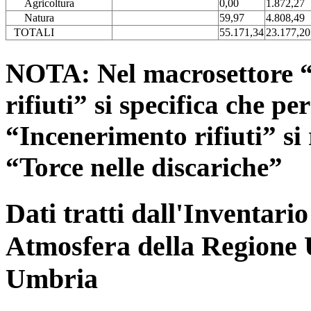
Agricoltura
0,00
1.872,27
Natura
59,97
4.808,49
TOTALI
55.171,34
23.177,20
NOTA: Nel macrosettore “
rifiuti” si specifica che pe
“Incenerimento rifiuti” si r
“Torce nelle discariche”
Dati tratti dall'Inventari
Atmosfera della Regione 
Umbria