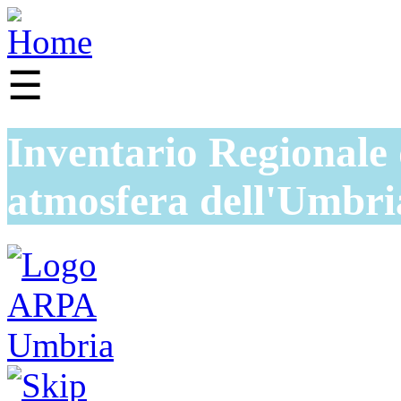
☰
Inventario Regionale 
atmosfera dell'Umbri