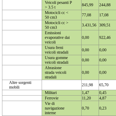
Veicoli pesanti P
845,99
244,88
> 3.5 t
Motocicli cc <
77,08
17,08
50 cm3
Motocicli cc >
3.431,56
309,51
50 cm3
Emissioni
evaporative dai
0,00
922,46
veicoli
Usura freni
0,00
0,00
veicoli stradali
Usura gomme
0,00
0,00
veicoli stradali
Abrasione
strada veicoli
0,00
0,00
stradali
Altre sorgenti
211,98
65,70
mobili
Militari
1,47
0,45
Ferrovie
11,20
4,87
Vie di
navigazione
0,70
0,23
interne