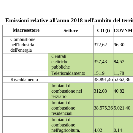
Emissioni relative all'anno 2018 nell'ambito del terri
Macrosettore
Settore
CO (t)
COVNM (
Combustione
nell'industria
372,62
96,30
dell'energia
Centrali
elettriche
357,43
84,52
pubbliche
Teleriscaldamento
15,19
11,78
Riscaldamento
38.891,46
5.062,36
Impianti di
combustione nel
312,08
40,82
terziario
Impianti di
combustione
38.575,36
5.021,40
residenziali
Impianti di
combustione
nell'agricoltura,
4,02
0,14