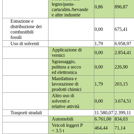
legno/pasta-
0,86
896,87
carta/alim./bevande
e altre industrie
Estrazione e
distribuzione dei
0,00
675,41
combustibili
fossili
Uso di solventi
1,79
6.958,97
Applicazione di
0,00
2.854,41
vernici
Sgrassaggio,
pulitura a secco
0,00
226,90
ed elettronica
Manifattura e
lavorazione di
1,79
203,15
prodotti chimici
Altro uso di
solventi e
0,00
3.674,51
relative attività
Trasporti stradali
11.580,07
2.399,11
Automobili
6.761,00
834,03
Veicoli leggeri P
464,44
71,14
< 3.5 t