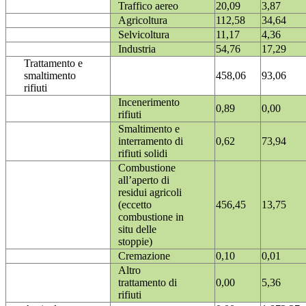
Traffico aereo
20,09
3,87
Agricoltura
112,58
34,64
Selvicoltura
11,17
4,36
Industria
54,76
17,29
Trattamento e
smaltimento
458,06
93,06
rifiuti
Incenerimento
0,89
0,00
rifiuti
Smaltimento e
interramento di
0,62
73,94
rifiuti solidi
Combustione
all’aperto di
residui agricoli
(eccetto
456,45
13,75
combustione in
situ delle
stoppie)
Cremazione
0,10
0,01
Altro
trattamento di
0,00
5,36
rifiuti