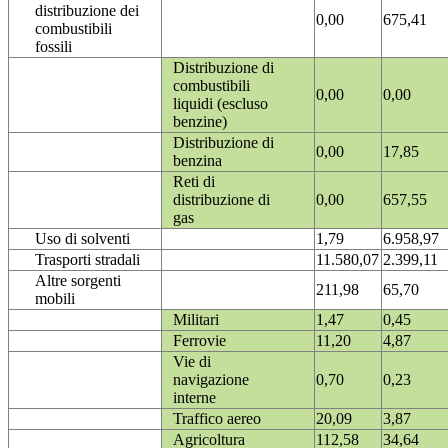
distribuzione dei
0,00
675,41
combustibili
fossili
Distribuzione di
combustibili
0,00
0,00
liquidi (escluso
benzine)
Distribuzione di
0,00
17,85
benzina
Reti di
distribuzione di
0,00
657,55
gas
Uso di solventi
1,79
6.958,97
Trasporti stradali
11.580,07
2.399,11
Altre sorgenti
211,98
65,70
mobili
Militari
1,47
0,45
Ferrovie
11,20
4,87
Vie di
navigazione
0,70
0,23
interne
Traffico aereo
20,09
3,87
Agricoltura
112,58
34,64