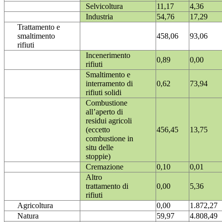
Selvicoltura
11,17
4,36
Industria
54,76
17,29
Trattamento e
smaltimento
458,06
93,06
rifiuti
Incenerimento
0,89
0,00
rifiuti
Smaltimento e
interramento di
0,62
73,94
rifiuti solidi
Combustione
all’aperto di
residui agricoli
(eccetto
456,45
13,75
combustione in
situ delle
stoppie)
Cremazione
0,10
0,01
Altro
trattamento di
0,00
5,36
rifiuti
Agricoltura
0,00
1.872,27
Natura
59,97
4.808,49