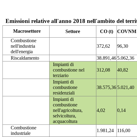
Emissioni relative all'anno 2018 nell'ambito del terri
Macrosettore
Settore
CO (t)
COVNM (
Combustione
nell'industria
372,62
96,30
dell'energia
Riscaldamento
38.891,46
5.062,36
Impianti di
combustione nel
312,08
40,82
terziario
Impianti di
combustione
38.575,36
5.021,40
residenziali
Impianti di
combustione
nell'agricoltura,
4,02
0,14
selvicoltura,
acquacoltura
Combustione
1.981,24
116,00
industriale