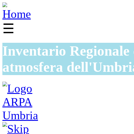
☰
Inventario Regionale 
atmosfera dell'Umbri