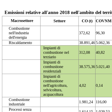
Emissioni relative all'anno 2018 nell'ambito del terri
Macrosettore
Settore
CO (t)
COVNM (
Combustione
nell'industria
372,62
96,30
dell'energia
Riscaldamento
38.891,46
5.062,36
Impianti di
combustione nel
312,08
40,82
terziario
Impianti di
combustione
38.575,36
5.021,40
residenziali
Impianti di
combustione
nell'agricoltura,
4,02
0,14
selvicoltura,
acquacoltura
Combustione
1.981,24
116,00
industriale
Processi senza
1.614,15
1.029,53