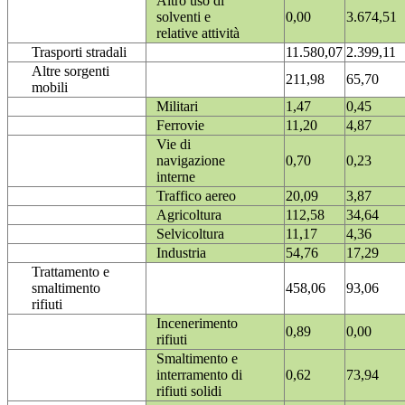
Altro uso di
solventi e
0,00
3.674,51
relative attività
Trasporti stradali
11.580,07
2.399,11
Altre sorgenti
211,98
65,70
mobili
Militari
1,47
0,45
Ferrovie
11,20
4,87
Vie di
navigazione
0,70
0,23
interne
Traffico aereo
20,09
3,87
Agricoltura
112,58
34,64
Selvicoltura
11,17
4,36
Industria
54,76
17,29
Trattamento e
smaltimento
458,06
93,06
rifiuti
Incenerimento
0,89
0,00
rifiuti
Smaltimento e
interramento di
0,62
73,94
rifiuti solidi