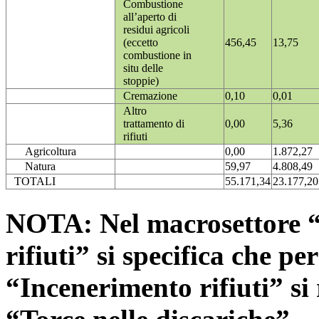
Combustione
all’aperto di
residui agricoli
(eccetto
456,45
13,75
combustione in
situ delle
stoppie)
Cremazione
0,10
0,01
Altro
trattamento di
0,00
5,36
rifiuti
Agricoltura
0,00
1.872,27
Natura
59,97
4.808,49
TOTALI
55.171,34
23.177,20
NOTA: Nel macrosettore “
rifiuti” si specifica che pe
“Incenerimento rifiuti” si r