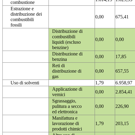
combustione
Estrazione e
distribuzione dei
0,00
675,41
combustibili
fossili
Distribuzione di
combustibili
0,00
0,00
liquidi (escluso
benzine)
Distribuzione di
0,00
17,85
benzina
Reti di
distribuzione di
0,00
657,55
gas
Uso di solventi
1,79
6.958,97
Applicazione di
0,00
2.854,41
vernici
Sgrassaggio,
pulitura a secco
0,00
226,90
ed elettronica
Manifattura e
lavorazione di
1,79
203,15
prodotti chimici