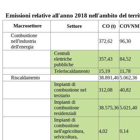
Emissioni relative all'anno 2018 nell'ambito del terri
Macrosettore
Settore
CO (t)
COVNM (
Combustione
nell'industria
372,62
96,30
dell'energia
Centrali
elettriche
357,43
84,52
pubbliche
Teleriscaldamento
15,19
11,78
Riscaldamento
38.891,46
5.062,36
Impianti di
combustione nel
312,08
40,82
terziario
Impianti di
combustione
38.575,36
5.021,40
residenziali
Impianti di
combustione
nell'agricoltura,
4,02
0,14
selvicoltura,