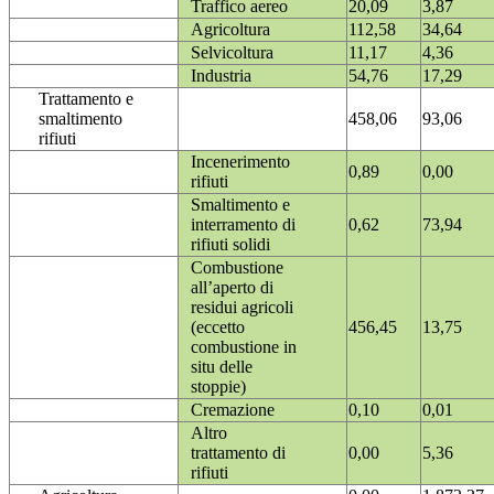
Traffico aereo
20,09
3,87
Agricoltura
112,58
34,64
Selvicoltura
11,17
4,36
Industria
54,76
17,29
Trattamento e
smaltimento
458,06
93,06
rifiuti
Incenerimento
0,89
0,00
rifiuti
Smaltimento e
interramento di
0,62
73,94
rifiuti solidi
Combustione
all’aperto di
residui agricoli
(eccetto
456,45
13,75
combustione in
situ delle
stoppie)
Cremazione
0,10
0,01
Altro
trattamento di
0,00
5,36
rifiuti