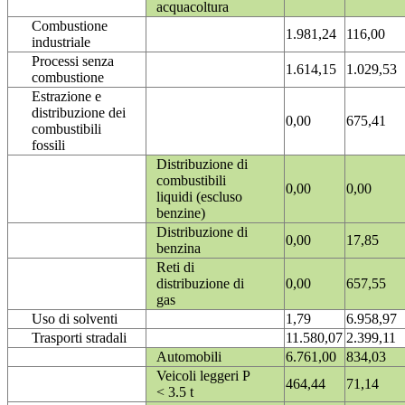
acquacoltura
Combustione
1.981,24
116,00
industriale
Processi senza
1.614,15
1.029,53
combustione
Estrazione e
distribuzione dei
0,00
675,41
combustibili
fossili
Distribuzione di
combustibili
0,00
0,00
liquidi (escluso
benzine)
Distribuzione di
0,00
17,85
benzina
Reti di
distribuzione di
0,00
657,55
gas
Uso di solventi
1,79
6.958,97
Trasporti stradali
11.580,07
2.399,11
Automobili
6.761,00
834,03
Veicoli leggeri P
464,44
71,14
< 3.5 t