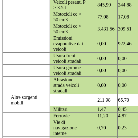
Veicoli pesanti P
845,99
244,88
> 3.5 t
Motocicli cc <
77,08
17,08
50 cm3
Motocicli cc >
3.431,56
309,51
50 cm3
Emissioni
evaporative dai
0,00
922,46
veicoli
Usura freni
0,00
0,00
veicoli stradali
Usura gomme
0,00
0,00
veicoli stradali
Abrasione
strada veicoli
0,00
0,00
stradali
Altre sorgenti
211,98
65,70
mobili
Militari
1,47
0,45
Ferrovie
11,20
4,87
Vie di
navigazione
0,70
0,23
interne