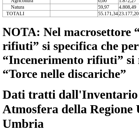
Agricoltura
0,00
1.872,27
Natura
59,97
4.808,49
TOTALI
55.171,34
23.177,20
NOTA: Nel macrosettore “
rifiuti” si specifica che pe
“Incenerimento rifiuti” si r
“Torce nelle discariche”
Dati tratti dall'Inventari
Atmosfera della Regione 
Umbria