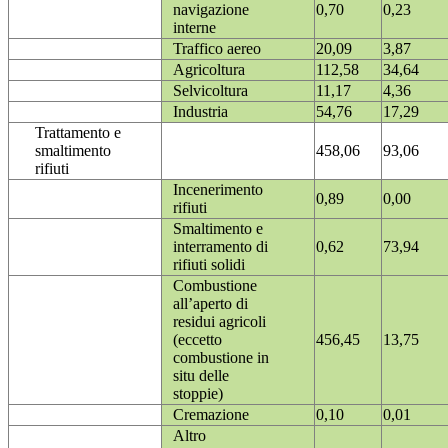
navigazione
0,70
0,23
interne
Traffico aereo
20,09
3,87
Agricoltura
112,58
34,64
Selvicoltura
11,17
4,36
Industria
54,76
17,29
Trattamento e
smaltimento
458,06
93,06
rifiuti
Incenerimento
0,89
0,00
rifiuti
Smaltimento e
interramento di
0,62
73,94
rifiuti solidi
Combustione
all’aperto di
residui agricoli
(eccetto
456,45
13,75
combustione in
situ delle
stoppie)
Cremazione
0,10
0,01
Altro