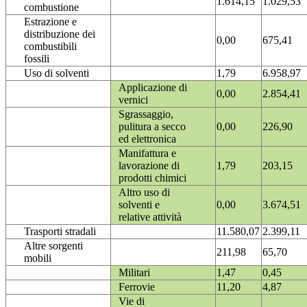
1.614,15
1.029,53
combustione
Estrazione e
distribuzione dei
0,00
675,41
combustibili
fossili
Uso di solventi
1,79
6.958,97
Applicazione di
0,00
2.854,41
vernici
Sgrassaggio,
pulitura a secco
0,00
226,90
ed elettronica
Manifattura e
lavorazione di
1,79
203,15
prodotti chimici
Altro uso di
solventi e
0,00
3.674,51
relative attività
Trasporti stradali
11.580,07
2.399,11
Altre sorgenti
211,98
65,70
mobili
Militari
1,47
0,45
Ferrovie
11,20
4,87
Vie di