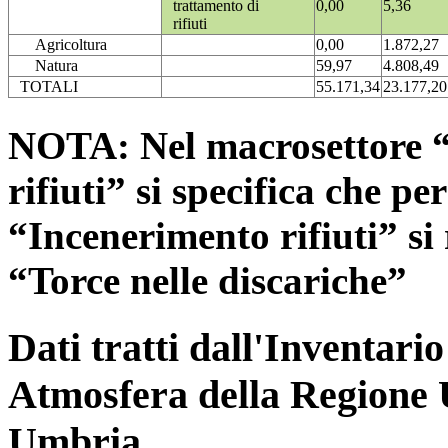
trattamento di
0,00
5,36
rifiuti
Agricoltura
0,00
1.872,27
Natura
59,97
4.808,49
TOTALI
55.171,34
23.177,20
NOTA: Nel macrosettore “
rifiuti” si specifica che pe
“Incenerimento rifiuti” si r
“Torce nelle discariche”
Dati tratti dall'Inventari
Atmosfera della Regione 
Umbria