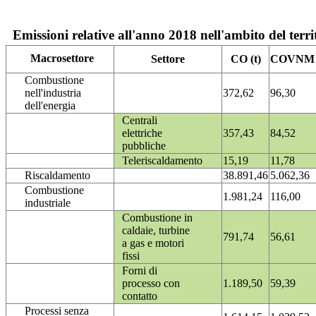
Emissioni relative all'anno 2018 nell'ambito del terri
Macrosettore
Settore
CO (t)
COVNM (
Combustione
nell'industria
372,62
96,30
dell'energia
Centrali
elettriche
357,43
84,52
pubbliche
Teleriscaldamento
15,19
11,78
Riscaldamento
38.891,46
5.062,36
Combustione
1.981,24
116,00
industriale
Combustione in
caldaie, turbine
791,74
56,61
a gas e motori
fissi
Forni di
processo con
1.189,50
59,39
contatto
Processi senza