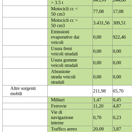
> 3.5 t
Motocicli cc <
77,08
17,08
50 cm3
Motocicli cc >
3.431,56
309,51
50 cm3
Emissioni
evaporative dai
0,00
922,46
veicoli
Usura freni
0,00
0,00
veicoli stradali
Usura gomme
0,00
0,00
veicoli stradali
Abrasione
strada veicoli
0,00
0,00
stradali
Altre sorgenti
211,98
65,70
mobili
Militari
1,47
0,45
Ferrovie
11,20
4,87
Vie di
navigazione
0,70
0,23
interne
Traffico aereo
20,09
3,87