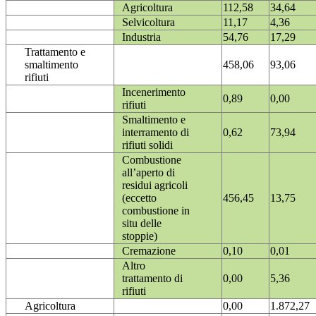
Agricoltura
112,58
34,64
Selvicoltura
11,17
4,36
Industria
54,76
17,29
Trattamento e
smaltimento
458,06
93,06
rifiuti
Incenerimento
0,89
0,00
rifiuti
Smaltimento e
interramento di
0,62
73,94
rifiuti solidi
Combustione
all’aperto di
residui agricoli
(eccetto
456,45
13,75
combustione in
situ delle
stoppie)
Cremazione
0,10
0,01
Altro
trattamento di
0,00
5,36
rifiuti
Agricoltura
0,00
1.872,27