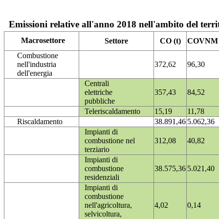
Emissioni relative all'anno 2018 nell'ambito del terri
Macrosettore
Settore
CO (t)
COVNM (
Combustione
nell'industria
372,62
96,30
dell'energia
Centrali
elettriche
357,43
84,52
pubbliche
Teleriscaldamento
15,19
11,78
Riscaldamento
38.891,46
5.062,36
Impianti di
combustione nel
312,08
40,82
terziario
Impianti di
combustione
38.575,36
5.021,40
residenziali
Impianti di
combustione
nell'agricoltura,
4,02
0,14
selvicoltura,