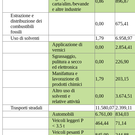
0,86
896,87
carta/alim./bevande
e altre industrie
Estrazione e
distribuzione dei
0,00
675,41
combustibili
fossili
Uso di solventi
1,79
6.958,97
Applicazione di
0,00
2.854,41
vernici
Sgrassaggio,
pulitura a secco
0,00
226,90
ed elettronica
Manifattura e
lavorazione di
1,79
203,15
prodotti chimici
Altro uso di
solventi e
0,00
3.674,51
relative attività
Trasporti stradali
11.580,07
2.399,11
Automobili
6.761,00
834,03
Veicoli leggeri P
464,44
71,14
< 3.5 t
Veicoli pesanti P
845,99
244,88