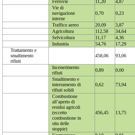
Ferrovie
11,20
4,87
Vie di
navigazione
0,70
0,23
interne
Traffico aereo
20,09
3,87
Agricoltura
112,58
34,64
Selvicoltura
11,17
4,36
Industria
54,76
17,29
Trattamento e
smaltimento
458,06
93,06
rifiuti
Incenerimento
0,89
0,00
rifiuti
Smaltimento e
interramento di
0,62
73,94
rifiuti solidi
Combustione
all’aperto di
residui agricoli
(eccetto
456,45
13,75
combustione in
situ delle
stoppie)