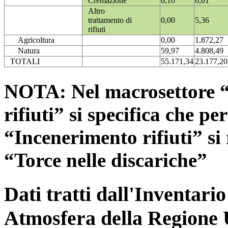
Cremazione
0,10
0,01
Altro
trattamento di
0,00
5,36
rifiuti
Agricoltura
0,00
1.872,27
Natura
59,97
4.808,49
TOTALI
55.171,34
23.177,20
NOTA: Nel macrosettore “
rifiuti” si specifica che pe
“Incenerimento rifiuti” si r
“Torce nelle discariche”
Dati tratti dall'Inventari
Atmosfera della Regione 