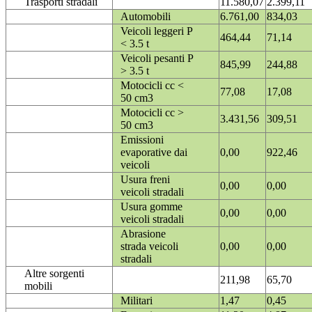
Trasporti stradali
11.580,07
2.399,11
Automobili
6.761,00
834,03
Veicoli leggeri P
464,44
71,14
< 3.5 t
Veicoli pesanti P
845,99
244,88
> 3.5 t
Motocicli cc <
77,08
17,08
50 cm3
Motocicli cc >
3.431,56
309,51
50 cm3
Emissioni
evaporative dai
0,00
922,46
veicoli
Usura freni
0,00
0,00
veicoli stradali
Usura gomme
0,00
0,00
veicoli stradali
Abrasione
strada veicoli
0,00
0,00
stradali
Altre sorgenti
211,98
65,70
mobili
Militari
1,47
0,45