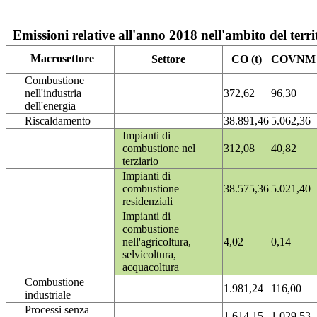
Emissioni relative all'anno 2018 nell'ambito del terri
Macrosettore
Settore
CO (t)
COVNM (
Combustione
nell'industria
372,62
96,30
dell'energia
Riscaldamento
38.891,46
5.062,36
Impianti di
combustione nel
312,08
40,82
terziario
Impianti di
combustione
38.575,36
5.021,40
residenziali
Impianti di
combustione
nell'agricoltura,
4,02
0,14
selvicoltura,
acquacoltura
Combustione
1.981,24
116,00
industriale
Processi senza
1.614,15
1.029,53