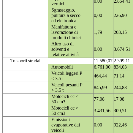
0,00
2.854,41
vernici
Sgrassaggio,
pulitura a secco
0,00
226,90
ed elettronica
Manifattura e
lavorazione di
1,79
203,15
prodotti chimici
Altro uso di
solventi e
0,00
3.674,51
relative attività
Trasporti stradali
11.580,07
2.399,11
Automobili
6.761,00
834,03
Veicoli leggeri P
464,44
71,14
< 3.5 t
Veicoli pesanti P
845,99
244,88
> 3.5 t
Motocicli cc <
77,08
17,08
50 cm3
Motocicli cc >
3.431,56
309,51
50 cm3
Emissioni
evaporative dai
0,00
922,46
veicoli