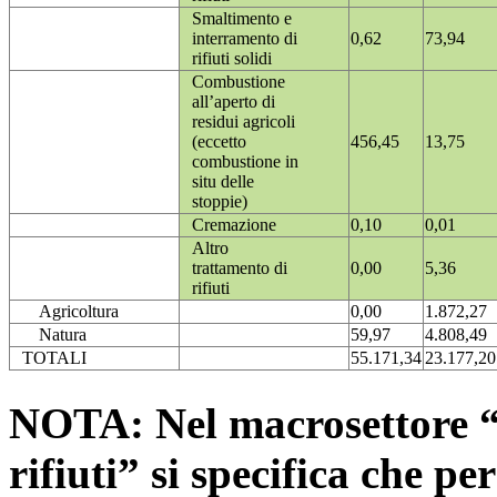
Smaltimento e
interramento di
0,62
73,94
rifiuti solidi
Combustione
all’aperto di
residui agricoli
(eccetto
456,45
13,75
combustione in
situ delle
stoppie)
Cremazione
0,10
0,01
Altro
trattamento di
0,00
5,36
rifiuti
Agricoltura
0,00
1.872,27
Natura
59,97
4.808,49
TOTALI
55.171,34
23.177,20
NOTA: Nel macrosettore “
rifiuti” si specifica che pe