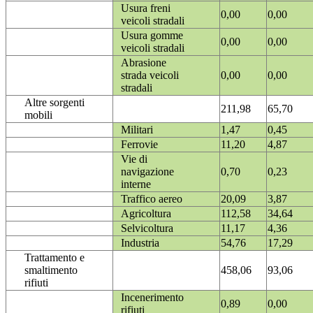
Usura freni
0,00
0,00
veicoli stradali
Usura gomme
0,00
0,00
veicoli stradali
Abrasione
strada veicoli
0,00
0,00
stradali
Altre sorgenti
211,98
65,70
mobili
Militari
1,47
0,45
Ferrovie
11,20
4,87
Vie di
navigazione
0,70
0,23
interne
Traffico aereo
20,09
3,87
Agricoltura
112,58
34,64
Selvicoltura
11,17
4,36
Industria
54,76
17,29
Trattamento e
smaltimento
458,06
93,06
rifiuti
Incenerimento
0,89
0,00
rifiuti