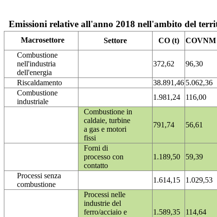
Emissioni relative all'anno 2018 nell'ambito del terri
Macrosettore
Settore
CO (t)
COVNM (
Combustione
nell'industria
372,62
96,30
dell'energia
Riscaldamento
38.891,46
5.062,36
Combustione
1.981,24
116,00
industriale
Combustione in
caldaie, turbine
791,74
56,61
a gas e motori
fissi
Forni di
processo con
1.189,50
59,39
contatto
Processi senza
1.614,15
1.029,53
combustione
Processi nelle
industrie del
ferro/acciaio e
1.589,35
114,64