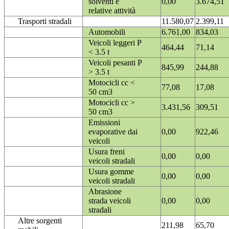
solventi e
0,00
3.674,51
relative attività
Trasporti stradali
11.580,07
2.399,11
Automobili
6.761,00
834,03
Veicoli leggeri P
464,44
71,14
< 3.5 t
Veicoli pesanti P
845,99
244,88
> 3.5 t
Motocicli cc <
77,08
17,08
50 cm3
Motocicli cc >
3.431,56
309,51
50 cm3
Emissioni
evaporative dai
0,00
922,46
veicoli
Usura freni
0,00
0,00
veicoli stradali
Usura gomme
0,00
0,00
veicoli stradali
Abrasione
strada veicoli
0,00
0,00
stradali
Altre sorgenti
211,98
65,70