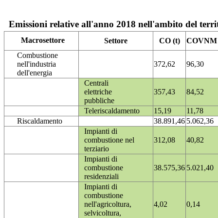
Emissioni relative all'anno 2018 nell'ambito del terri
Macrosettore
Settore
CO (t)
COVNM (
Combustione
nell'industria
372,62
96,30
dell'energia
Centrali
elettriche
357,43
84,52
pubbliche
Teleriscaldamento
15,19
11,78
Riscaldamento
38.891,46
5.062,36
Impianti di
combustione nel
312,08
40,82
terziario
Impianti di
combustione
38.575,36
5.021,40
residenziali
Impianti di
combustione
nell'agricoltura,
4,02
0,14
selvicoltura,