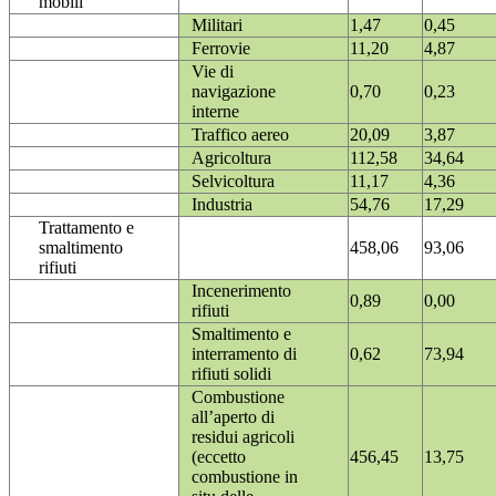
mobili
Militari
1,47
0,45
Ferrovie
11,20
4,87
Vie di
navigazione
0,70
0,23
interne
Traffico aereo
20,09
3,87
Agricoltura
112,58
34,64
Selvicoltura
11,17
4,36
Industria
54,76
17,29
Trattamento e
smaltimento
458,06
93,06
rifiuti
Incenerimento
0,89
0,00
rifiuti
Smaltimento e
interramento di
0,62
73,94
rifiuti solidi
Combustione
all’aperto di
residui agricoli
(eccetto
456,45
13,75
combustione in