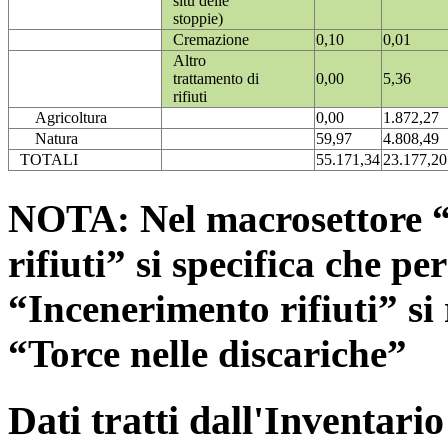
situ delle
stoppie)
Cremazione
0,10
0,01
Altro
trattamento di
0,00
5,36
rifiuti
Agricoltura
0,00
1.872,27
Natura
59,97
4.808,49
TOTALI
55.171,34
23.177,20
NOTA: Nel macrosettore “
rifiuti” si specifica che pe
“Incenerimento rifiuti” si r
“Torce nelle discariche”
Dati tratti dall'Inventari