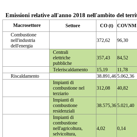
Emissioni relative all'anno 2018 nell'ambito del terri
Macrosettore
Settore
CO (t)
COVNM (
Combustione
nell'industria
372,62
96,30
dell'energia
Centrali
elettriche
357,43
84,52
pubbliche
Teleriscaldamento
15,19
11,78
Riscaldamento
38.891,46
5.062,36
Impianti di
combustione nel
312,08
40,82
terziario
Impianti di
combustione
38.575,36
5.021,40
residenziali
Impianti di
combustione
nell'agricoltura,
4,02
0,14
selvicoltura,