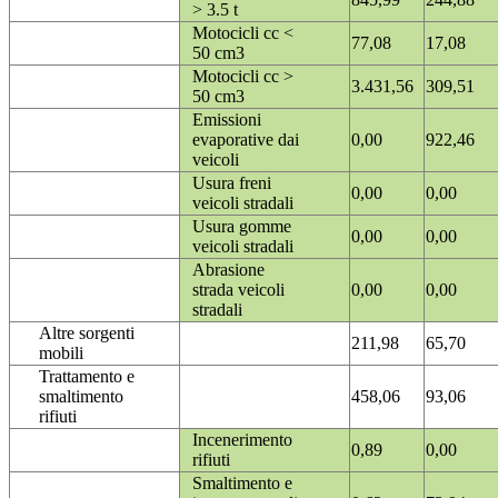
> 3.5 t
Motocicli cc <
77,08
17,08
50 cm3
Motocicli cc >
3.431,56
309,51
50 cm3
Emissioni
evaporative dai
0,00
922,46
veicoli
Usura freni
0,00
0,00
veicoli stradali
Usura gomme
0,00
0,00
veicoli stradali
Abrasione
strada veicoli
0,00
0,00
stradali
Altre sorgenti
211,98
65,70
mobili
Trattamento e
smaltimento
458,06
93,06
rifiuti
Incenerimento
0,89
0,00
rifiuti
Smaltimento e