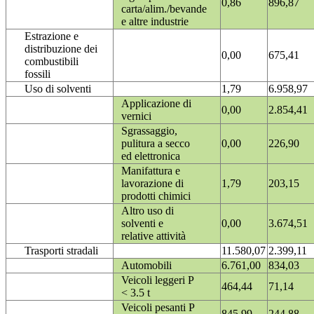
0,86
896,87
carta/alim./bevande
e altre industrie
Estrazione e
distribuzione dei
0,00
675,41
combustibili
fossili
Uso di solventi
1,79
6.958,97
Applicazione di
0,00
2.854,41
vernici
Sgrassaggio,
pulitura a secco
0,00
226,90
ed elettronica
Manifattura e
lavorazione di
1,79
203,15
prodotti chimici
Altro uso di
solventi e
0,00
3.674,51
relative attività
Trasporti stradali
11.580,07
2.399,11
Automobili
6.761,00
834,03
Veicoli leggeri P
464,44
71,14
< 3.5 t
Veicoli pesanti P
845,99
244,88