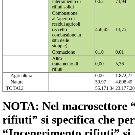
interramento di
0,62
73,94
rifiuti solidi
Combustione
all’aperto di
residui agricoli
(eccetto
456,45
13,75
combustione in
situ delle
stoppie)
Cremazione
0,10
0,01
Altro
trattamento di
0,00
5,36
rifiuti
Agricoltura
0,00
1.872,27
Natura
59,97
4.808,49
TOTALI
55.171,34
23.177,20
NOTA: Nel macrosettore “
rifiuti” si specifica che pe
“Incenerimento rifiuti” si r