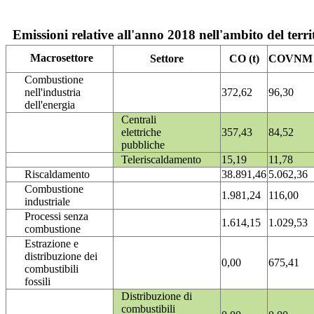
Emissioni relative all'anno 2018 nell'ambito del terri
Macrosettore
Settore
CO (t)
COVNM (
Combustione
nell'industria
372,62
96,30
dell'energia
Centrali
elettriche
357,43
84,52
pubbliche
Teleriscaldamento
15,19
11,78
Riscaldamento
38.891,46
5.062,36
Combustione
1.981,24
116,00
industriale
Processi senza
1.614,15
1.029,53
combustione
Estrazione e
distribuzione dei
0,00
675,41
combustibili
fossili
Distribuzione di
combustibili