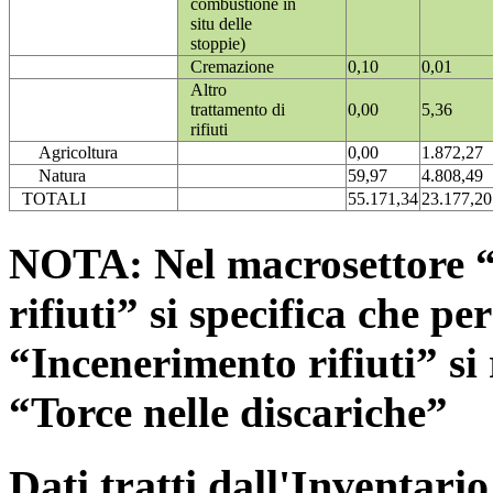
combustione in
situ delle
stoppie)
Cremazione
0,10
0,01
Altro
trattamento di
0,00
5,36
rifiuti
Agricoltura
0,00
1.872,27
Natura
59,97
4.808,49
TOTALI
55.171,34
23.177,20
NOTA: Nel macrosettore “
rifiuti” si specifica che pe
“Incenerimento rifiuti” si r
“Torce nelle discariche”
Dati tratti dall'Inventari