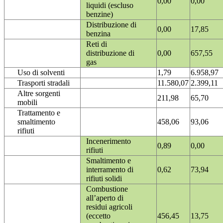
0,00
0,00
liquidi (escluso
benzine)
Distribuzione di
0,00
17,85
benzina
Reti di
distribuzione di
0,00
657,55
gas
Uso di solventi
1,79
6.958,97
Trasporti stradali
11.580,07
2.399,11
Altre sorgenti
211,98
65,70
mobili
Trattamento e
smaltimento
458,06
93,06
rifiuti
Incenerimento
0,89
0,00
rifiuti
Smaltimento e
interramento di
0,62
73,94
rifiuti solidi
Combustione
all’aperto di
residui agricoli
(eccetto
456,45
13,75