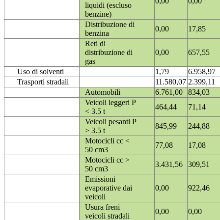
0,00
0,00
liquidi (escluso
benzine)
Distribuzione di
0,00
17,85
benzina
Reti di
distribuzione di
0,00
657,55
gas
Uso di solventi
1,79
6.958,97
Trasporti stradali
11.580,07
2.399,11
Automobili
6.761,00
834,03
Veicoli leggeri P
464,44
71,14
< 3.5 t
Veicoli pesanti P
845,99
244,88
> 3.5 t
Motocicli cc <
77,08
17,08
50 cm3
Motocicli cc >
3.431,56
309,51
50 cm3
Emissioni
evaporative dai
0,00
922,46
veicoli
Usura freni
0,00
0,00
veicoli stradali