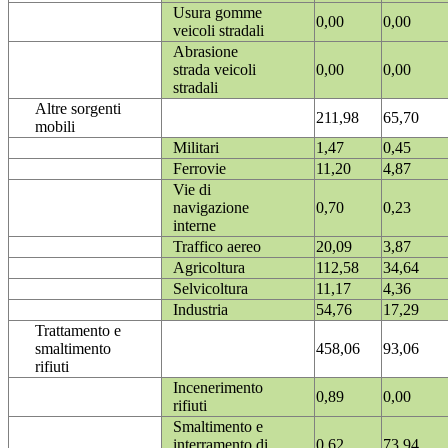
Usura gomme
0,00
0,00
veicoli stradali
Abrasione
strada veicoli
0,00
0,00
stradali
Altre sorgenti
211,98
65,70
mobili
Militari
1,47
0,45
Ferrovie
11,20
4,87
Vie di
navigazione
0,70
0,23
interne
Traffico aereo
20,09
3,87
Agricoltura
112,58
34,64
Selvicoltura
11,17
4,36
Industria
54,76
17,29
Trattamento e
smaltimento
458,06
93,06
rifiuti
Incenerimento
0,89
0,00
rifiuti
Smaltimento e
interramento di
0,62
73,94