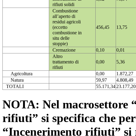
rifiuti solidi
Combustione
all’aperto di
residui agricoli
(eccetto
456,45
13,75
combustione in
situ delle
stoppie)
Cremazione
0,10
0,01
Altro
trattamento di
0,00
5,36
rifiuti
Agricoltura
0,00
1.872,27
Natura
59,97
4.808,49
TOTALI
55.171,34
23.177,20
NOTA: Nel macrosettore “
rifiuti” si specifica che pe
“Incenerimento rifiuti” si r