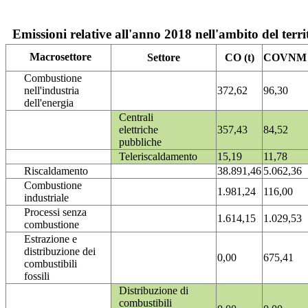
Emissioni relative all'anno 2018 nell'ambito del terri
Macrosettore
Settore
CO (t)
COVNM (
Combustione
nell'industria
372,62
96,30
dell'energia
Centrali
elettriche
357,43
84,52
pubbliche
Teleriscaldamento
15,19
11,78
Riscaldamento
38.891,46
5.062,36
Combustione
1.981,24
116,00
industriale
Processi senza
1.614,15
1.029,53
combustione
Estrazione e
distribuzione dei
0,00
675,41
combustibili
fossili
Distribuzione di
combustibili