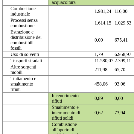
acquacoltura
Combustione
1.981,24
116,00
industriale
Processi senza
1.614,15
1.029,53
combustione
Estrazione e
distribuzione dei
0,00
675,41
combustibili
fossili
Uso di solventi
1,79
6.958,97
Trasporti stradali
11.580,07
2.399,11
Altre sorgenti
211,98
65,70
mobili
Trattamento e
smaltimento
458,06
93,06
rifiuti
Incenerimento
0,89
0,00
rifiuti
Smaltimento e
interramento di
0,62
73,94
rifiuti solidi
Combustione
all’aperto di