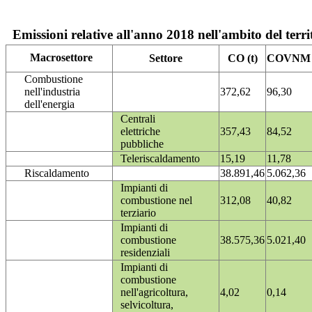
Emissioni relative all'anno 2018 nell'ambito del terri
Macrosettore
Settore
CO (t)
COVNM (
Combustione
nell'industria
372,62
96,30
dell'energia
Centrali
elettriche
357,43
84,52
pubbliche
Teleriscaldamento
15,19
11,78
Riscaldamento
38.891,46
5.062,36
Impianti di
combustione nel
312,08
40,82
terziario
Impianti di
combustione
38.575,36
5.021,40
residenziali
Impianti di
combustione
nell'agricoltura,
4,02
0,14
selvicoltura,