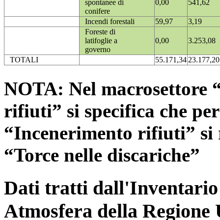
spontanee di
0,00
541,62
conifere
Incendi forestali
59,97
3,19
Foreste di
latifoglie a
0,00
3.253,08
governo
TOTALI
55.171,34
23.177,20
NOTA: Nel macrosettore “
rifiuti” si specifica che pe
“Incenerimento rifiuti” si r
“Torce nelle discariche”
Dati tratti dall'Inventari
Atmosfera della Regione 