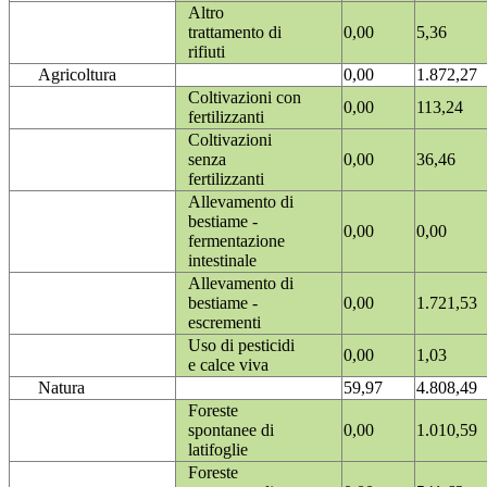
Altro
trattamento di
0,00
5,36
rifiuti
Agricoltura
0,00
1.872,27
Coltivazioni con
0,00
113,24
fertilizzanti
Coltivazioni
senza
0,00
36,46
fertilizzanti
Allevamento di
bestiame -
0,00
0,00
fermentazione
intestinale
Allevamento di
bestiame -
0,00
1.721,53
escrementi
Uso di pesticidi
0,00
1,03
e calce viva
Natura
59,97
4.808,49
Foreste
spontanee di
0,00
1.010,59
latifoglie
Foreste