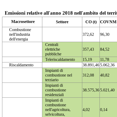
Emissioni relative all'anno 2018 nell'ambito del terri
Macrosettore
Settore
CO (t)
COVNM (
Combustione
nell'industria
372,62
96,30
dell'energia
Centrali
elettriche
357,43
84,52
pubbliche
Teleriscaldamento
15,19
11,78
Riscaldamento
38.891,46
5.062,36
Impianti di
combustione nel
312,08
40,82
terziario
Impianti di
combustione
38.575,36
5.021,40
residenziali
Impianti di
combustione
nell'agricoltura,
4,02
0,14
selvicoltura,