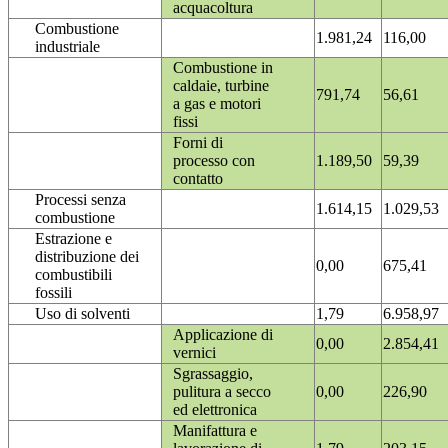
acquacoltura
Combustione
1.981,24
116,00
industriale
Combustione in
caldaie, turbine
791,74
56,61
a gas e motori
fissi
Forni di
processo con
1.189,50
59,39
contatto
Processi senza
1.614,15
1.029,53
combustione
Estrazione e
distribuzione dei
0,00
675,41
combustibili
fossili
Uso di solventi
1,79
6.958,97
Applicazione di
0,00
2.854,41
vernici
Sgrassaggio,
pulitura a secco
0,00
226,90
ed elettronica
Manifattura e