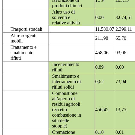
lavorazione di
1,79
203,15
prodotti chimici
Altro uso di
solventi e
0,00
3.674,51
relative attività
Trasporti stradali
11.580,07
2.399,11
Altre sorgenti
211,98
65,70
mobili
Trattamento e
smaltimento
458,06
93,06
rifiuti
Incenerimento
0,89
0,00
rifiuti
Smaltimento e
interramento di
0,62
73,94
rifiuti solidi
Combustione
all’aperto di
residui agricoli
(eccetto
456,45
13,75
combustione in
situ delle
stoppie)
Cremazione
0,10
0,01