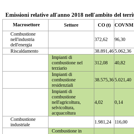
Emissioni relative all'anno 2018 nell'ambito del terri
Macrosettore
Settore
CO (t)
COVNM (
Combustione
nell'industria
372,62
96,30
dell'energia
Riscaldamento
38.891,46
5.062,36
Impianti di
combustione nel
312,08
40,82
terziario
Impianti di
combustione
38.575,36
5.021,40
residenziali
Impianti di
combustione
nell'agricoltura,
4,02
0,14
selvicoltura,
acquacoltura
Combustione
1.981,24
116,00
industriale
Combustione in