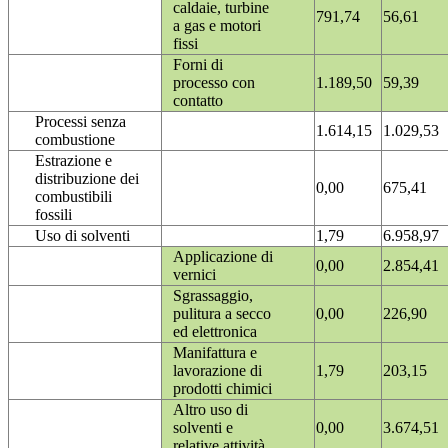
caldaie, turbine
791,74
56,61
a gas e motori
fissi
Forni di
processo con
1.189,50
59,39
contatto
Processi senza
1.614,15
1.029,53
combustione
Estrazione e
distribuzione dei
0,00
675,41
combustibili
fossili
Uso di solventi
1,79
6.958,97
Applicazione di
0,00
2.854,41
vernici
Sgrassaggio,
pulitura a secco
0,00
226,90
ed elettronica
Manifattura e
lavorazione di
1,79
203,15
prodotti chimici
Altro uso di
solventi e
0,00
3.674,51
relative attività