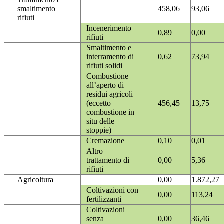
smaltimento
458,06
93,06
rifiuti
Incenerimento
0,89
0,00
rifiuti
Smaltimento e
interramento di
0,62
73,94
rifiuti solidi
Combustione
all’aperto di
residui agricoli
(eccetto
456,45
13,75
combustione in
situ delle
stoppie)
Cremazione
0,10
0,01
Altro
trattamento di
0,00
5,36
rifiuti
Agricoltura
0,00
1.872,27
Coltivazioni con
0,00
113,24
fertilizzanti
Coltivazioni
senza
0,00
36,46