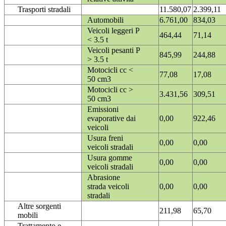
Trasporti stradali
11.580,07
2.399,11
Automobili
6.761,00
834,03
Veicoli leggeri P
464,44
71,14
< 3.5 t
Veicoli pesanti P
845,99
244,88
> 3.5 t
Motocicli cc <
77,08
17,08
50 cm3
Motocicli cc >
3.431,56
309,51
50 cm3
Emissioni
evaporative dai
0,00
922,46
veicoli
Usura freni
0,00
0,00
veicoli stradali
Usura gomme
0,00
0,00
veicoli stradali
Abrasione
strada veicoli
0,00
0,00
stradali
Altre sorgenti
211,98
65,70
mobili
Trattamento e