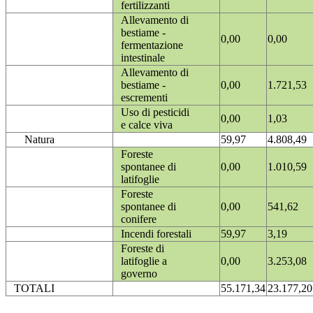
fertilizzanti
Allevamento di
bestiame -
0,00
0,00
fermentazione
intestinale
Allevamento di
bestiame -
0,00
1.721,53
escrementi
Uso di pesticidi
0,00
1,03
e calce viva
Natura
59,97
4.808,49
Foreste
spontanee di
0,00
1.010,59
latifoglie
Foreste
spontanee di
0,00
541,62
conifere
Incendi forestali
59,97
3,19
Foreste di
latifoglie a
0,00
3.253,08
governo
TOTALI
55.171,34
23.177,20