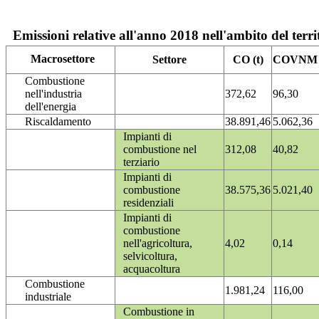
Emissioni relative all'anno 2018 nell'ambito del terri
Macrosettore
Settore
CO (t)
COVNM (
Combustione
nell'industria
372,62
96,30
dell'energia
Riscaldamento
38.891,46
5.062,36
Impianti di
combustione nel
312,08
40,82
terziario
Impianti di
combustione
38.575,36
5.021,40
residenziali
Impianti di
combustione
nell'agricoltura,
4,02
0,14
selvicoltura,
acquacoltura
Combustione
1.981,24
116,00
industriale
Combustione in