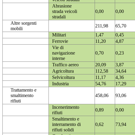
Abrasione
strada veicoli
0,00
0,00
stradali
Altre sorgenti
211,98
65,70
mobili
Militari
1,47
0,45
Ferrovie
11,20
4,87
Vie di
navigazione
0,70
0,23
interne
Traffico aereo
20,09
3,87
Agricoltura
112,58
34,64
Selvicoltura
11,17
4,36
Industria
54,76
17,29
Trattamento e
smaltimento
458,06
93,06
rifiuti
Incenerimento
0,89
0,00
rifiuti
Smaltimento e
interramento di
0,62
73,94
rifiuti solidi