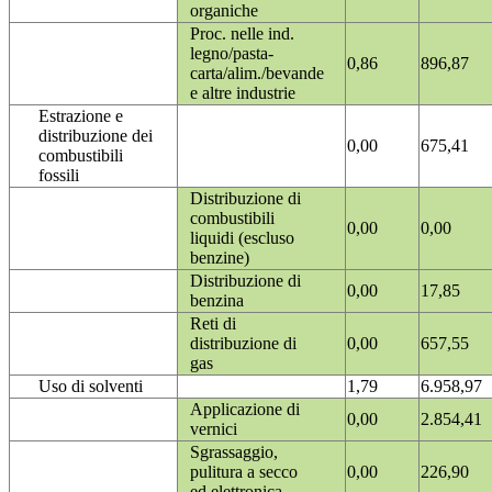
organiche
Proc. nelle ind.
legno/pasta-
0,86
896,87
carta/alim./bevande
e altre industrie
Estrazione e
distribuzione dei
0,00
675,41
combustibili
fossili
Distribuzione di
combustibili
0,00
0,00
liquidi (escluso
benzine)
Distribuzione di
0,00
17,85
benzina
Reti di
distribuzione di
0,00
657,55
gas
Uso di solventi
1,79
6.958,97
Applicazione di
0,00
2.854,41
vernici
Sgrassaggio,
pulitura a secco
0,00
226,90
ed elettronica