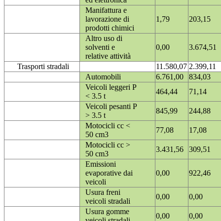
Manifattura e
lavorazione di
1,79
203,15
prodotti chimici
Altro uso di
solventi e
0,00
3.674,51
relative attività
Trasporti stradali
11.580,07
2.399,11
Automobili
6.761,00
834,03
Veicoli leggeri P
464,44
71,14
< 3.5 t
Veicoli pesanti P
845,99
244,88
> 3.5 t
Motocicli cc <
77,08
17,08
50 cm3
Motocicli cc >
3.431,56
309,51
50 cm3
Emissioni
evaporative dai
0,00
922,46
veicoli
Usura freni
0,00
0,00
veicoli stradali
Usura gomme
0,00
0,00
veicoli stradali