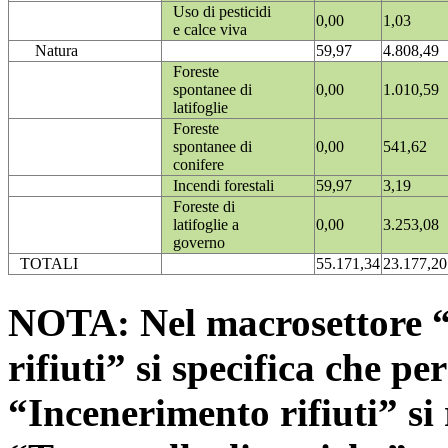
Uso di pesticidi
0,00
1,03
e calce viva
Natura
59,97
4.808,49
Foreste
spontanee di
0,00
1.010,59
latifoglie
Foreste
spontanee di
0,00
541,62
conifere
Incendi forestali
59,97
3,19
Foreste di
latifoglie a
0,00
3.253,08
governo
TOTALI
55.171,34
23.177,20
NOTA: Nel macrosettore “
rifiuti” si specifica che pe
“Incenerimento rifiuti” si r