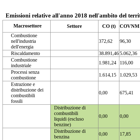
Emissioni relative all'anno 2018 nell'ambito del terri
Macrosettore
Settore
CO (t)
COVNM (
Combustione
nell'industria
372,62
96,30
dell'energia
Riscaldamento
38.891,46
5.062,36
Combustione
1.981,24
116,00
industriale
Processi senza
1.614,15
1.029,53
combustione
Estrazione e
distribuzione dei
0,00
675,41
combustibili
fossili
Distribuzione di
combustibili
0,00
0,00
liquidi (escluso
benzine)
Distribuzione di
0,00
17,85
benzina