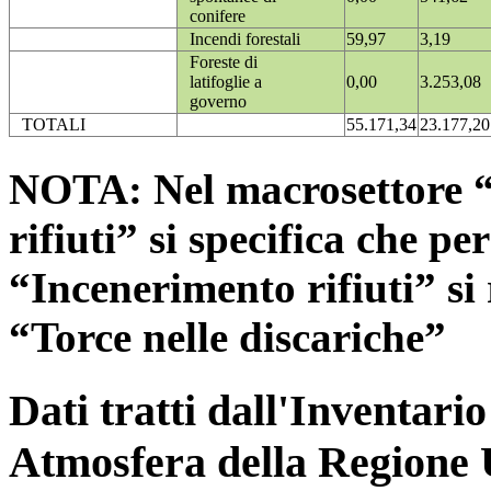
conifere
Incendi forestali
59,97
3,19
Foreste di
latifoglie a
0,00
3.253,08
governo
TOTALI
55.171,34
23.177,20
NOTA: Nel macrosettore “
rifiuti” si specifica che pe
“Incenerimento rifiuti” si r
“Torce nelle discariche”
Dati tratti dall'Inventari
Atmosfera della Regione 