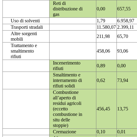
Reti di
distribuzione di
0,00
657,55
gas
Uso di solventi
1,79
6.958,97
Trasporti stradali
11.580,07
2.399,11
Altre sorgenti
211,98
65,70
mobili
Trattamento e
smaltimento
458,06
93,06
rifiuti
Incenerimento
0,89
0,00
rifiuti
Smaltimento e
interramento di
0,62
73,94
rifiuti solidi
Combustione
all’aperto di
residui agricoli
(eccetto
456,45
13,75
combustione in
situ delle
stoppie)
Cremazione
0,10
0,01