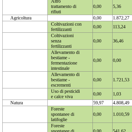
Altro
trattamento di
0,00
5,36
rifiuti
Agricoltura
0,00
1.872,27
Coltivazioni con
0,00
113,24
fertilizzanti
Coltivazioni
senza
0,00
36,46
fertilizzanti
Allevamento di
bestiame -
0,00
0,00
fermentazione
intestinale
Allevamento di
bestiame -
0,00
1.721,53
escrementi
Uso di pesticidi
0,00
1,03
e calce viva
Natura
59,97
4.808,49
Foreste
spontanee di
0,00
1.010,59
latifoglie
Foreste
spontanee di
0,00
541,62