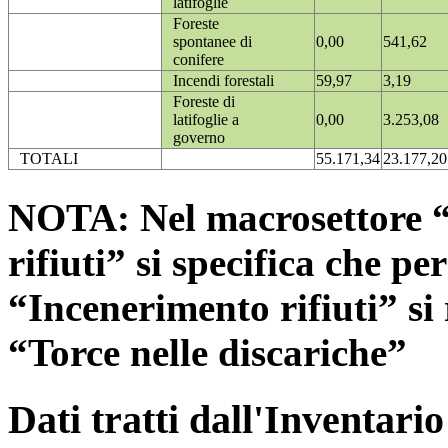
latifoglie
Foreste
spontanee di
0,00
541,62
conifere
Incendi forestali
59,97
3,19
Foreste di
latifoglie a
0,00
3.253,08
governo
TOTALI
55.171,34
23.177,20
NOTA: Nel macrosettore “
rifiuti” si specifica che pe
“Incenerimento rifiuti” si r
“Torce nelle discariche”
Dati tratti dall'Inventari