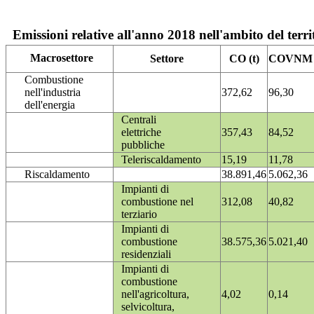
Emissioni relative all'anno 2018 nell'ambito del terri
Macrosettore
Settore
CO (t)
COVNM (
Combustione
nell'industria
372,62
96,30
dell'energia
Centrali
elettriche
357,43
84,52
pubbliche
Teleriscaldamento
15,19
11,78
Riscaldamento
38.891,46
5.062,36
Impianti di
combustione nel
312,08
40,82
terziario
Impianti di
combustione
38.575,36
5.021,40
residenziali
Impianti di
combustione
nell'agricoltura,
4,02
0,14
selvicoltura,