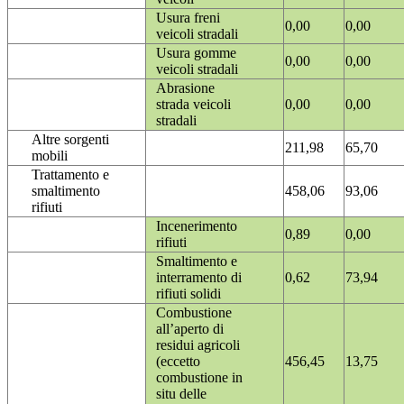
Usura freni
0,00
0,00
veicoli stradali
Usura gomme
0,00
0,00
veicoli stradali
Abrasione
strada veicoli
0,00
0,00
stradali
Altre sorgenti
211,98
65,70
mobili
Trattamento e
smaltimento
458,06
93,06
rifiuti
Incenerimento
0,89
0,00
rifiuti
Smaltimento e
interramento di
0,62
73,94
rifiuti solidi
Combustione
all’aperto di
residui agricoli
(eccetto
456,45
13,75
combustione in
situ delle