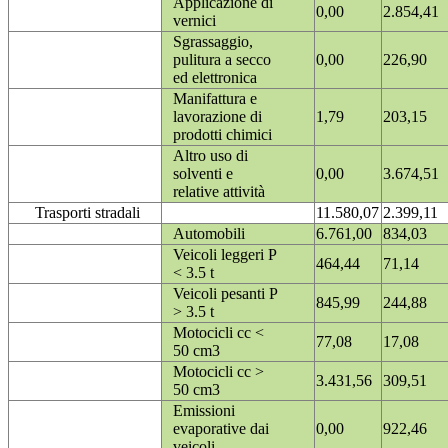
Applicazione di
0,00
2.854,41
vernici
Sgrassaggio,
pulitura a secco
0,00
226,90
ed elettronica
Manifattura e
lavorazione di
1,79
203,15
prodotti chimici
Altro uso di
solventi e
0,00
3.674,51
relative attività
Trasporti stradali
11.580,07
2.399,11
Automobili
6.761,00
834,03
Veicoli leggeri P
464,44
71,14
< 3.5 t
Veicoli pesanti P
845,99
244,88
> 3.5 t
Motocicli cc <
77,08
17,08
50 cm3
Motocicli cc >
3.431,56
309,51
50 cm3
Emissioni
evaporative dai
0,00
922,46
veicoli